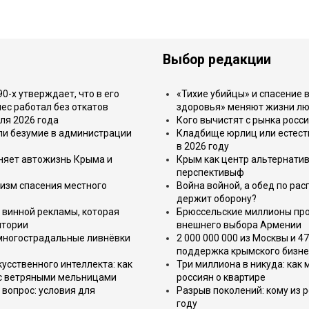
Выбор редакции
-х утверждает, что в его
«Тихие убийцы» и спасение в
ес работал без откатов
здоровья» меняют жизни л
ля 2026 года
Кого вычистят с рынка росс
или безумие в администрации
Кладбище юрлиц или естест
в 2026 году
еняет автожизнь Крыма и
Крым как центр альтернатив
перспективыф
изм спасения местного
Война войной, а обед по ра
держит оборону?
 винной рекламы, которая
Брюссельские миллионы про
итории
внешнего выбора Армении
 многострадальные ливнёвки
2 000 000 000 из Москвы и 4
поддержка крымского бизне
усственного интеллекта: как
Три миллиона в никуда: как
 с ветряными мельницами
россиян о квартире
вопрос: условия для
Разрыв поколений: кому из р
году