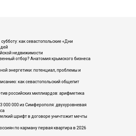
 субботу: как севастопольские «Дни
юдей
ийской недвижимости
венный отбор? Анатомия крымского бизнеса
ной энергетики: потенциал, проблемы и
списанию: как севастопольский общепит
тив российских миллиардов: арифметика
73 000 000 из Симферополя: двухуровневая
са
 мелкий шрифт в договоре уничтожит мечты
оссиян по карману первая квартира в 2026