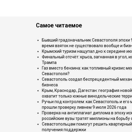
Самое читаемое
Бывший градоначальник Севастополя эпохи 90
время взяток не существовало вообще и бизн
Крымский туризм нащупал дно к середине ию
Финальный отсчёт: крыса, загнанная в угол, 
Трампа
Газ вместо бензина: как топливный кризис м
Севастополя?
Севастополь создал беспрецедентный механ
бизнеса
Крым, Краснодар, Дагестан: география новой
охватит только южные винодельческие терр
Ручьи под контролем: как Севастополь и его
прошли проверку ливнем 9 июля 2026 года
Проверка на антиплагиат диплома в эпоху иск
российские вузы тратят миллионы на борьбу
Севастопольцам помогут решить квартирный 
получения поддержки