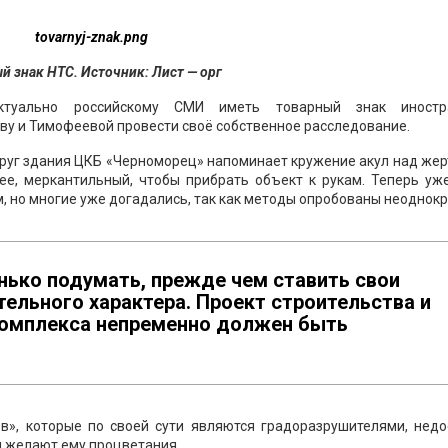
й знак НТС. Источник: Лист — орг
ктуально российскому СМИ иметь товарный знак иностр
у и Тимофеевой провести своё собственное расследование.
округ здания ЦКБ «Черноморец» напоминает кружение акул над жер
нее, меркантильный, чтобы прибрать объект к рукам. Теперь у
м, но многие уже догадались, так как методы опробованы неоднокр
ько подумать, прежде чем ставить свои
ельного характера. Проект строительства и
комплекса непременно должен быть
в», которые по своей сути являются градоразрушителями, недо
и желают ему процветания.