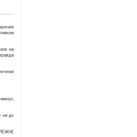
 зрения
итником
тазе на
правда
ночном
 минус,
– не до
АЛЕЖНЕ