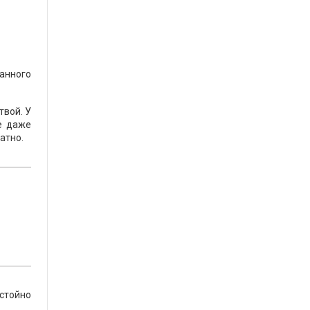
анного
твой. У
же даже
атно.
стойно