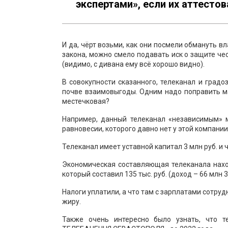
экспертами», если их аттесто
И да, чёрт возьми, как они посмели обмануть в
закона, можно смело подавать иск о защите че
(видимо, с дивана ему всё хорошо видно).
В совокупности сказанного, телеканал и градо
почве взаимовыгоды. Одним надо поправить м
местечковая?
Например, данный телеканал «независимым» 
равновесии, которого давно нет у этой компании
Телеканал имеет уставной капитал 3 млн руб. и 
Экономическая составляющая телеканала наход
который составил 135 тыс. руб. (доход – 66 млн 30
Налоги уплатили, а что там с зарплатами сотру
жиру.
Также очень интересно было узнать, что т