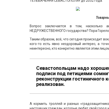
ТЕЛЕБАЧЕННЯ СЕВАСТОПОЛЯ» до 2032 года.
Товарны
Вопрос заключается в том, насколько а
НЕДРУЖЕСТВЕННОГО государства? Пора Горелов
Таким образом, всё, что сегодня происходит в
кого-то есть явно нездоровый интерес, а точ
неинтересно, кто конкретно является этим лицо
Севастопольцам надо хорошен
подписи под петициями сомнит
реконструкции гостиничного 
реализован.
А кормить троллей и разных «градозащитнико
настоящих граждан, которые любят свой город 