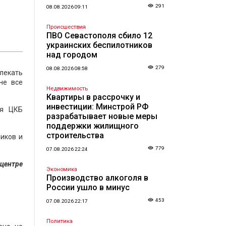
291
08.08.2026 09:11
Происшествия
ПВО Севастополя сбило 12
украинских беспилотников
над городом
279
08.08.2026 08:58
влекать
не все
Недвижимость
Квартиры в рассрочку и
инвестиции: Минстрой РФ
ия ЦКБ
разрабатывает новые меры
поддержки жилищного
строительства
иков и
779
07.08.2026 22:24
 центре
Экономика
Производство алкоголя в
России ушло в минус
453
07.08.2026 22:17
Политика