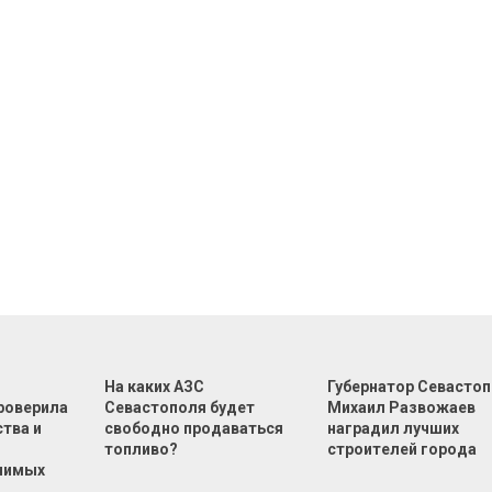
На каких АЗС
Губернатор Севасто
роверила
Севастополя будет
Михаил Развожаев
тва и
свободно продаваться
наградил лучших
топливо?
строителей города
чимых