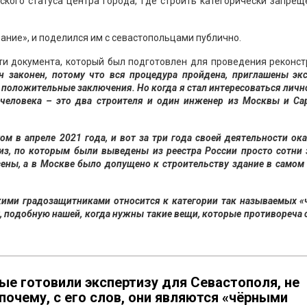
ского статуса центра города, где строить категорически запрещ
ние», и поделился им с севастопольцами публично.
ти документа, который был подготовлен для проведения реконс
 законен, потому что вся процедура пройдена, приглашены экс
положительные заключения. Но когда я стал интересоваться лич
и человека – это два строителя и один инженер из Москвы и Са
 в апреле 2021 года, и вот за три года своей деятельности ок
из, по которым были выведены из реестра России просто сотни
сены, а в Москве было допущено к строительству здание в самом
скими градозащитниками относится к категории так называемых 
, подобную нашей, когда нужны такие вещи, которые противореча
рые готовили экспертизу для Севастополя, не
почему, с его слов, они являются «чёрными