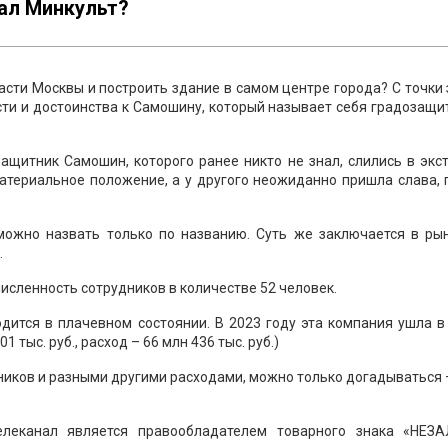
вал Минкульт?
ласти Москвы и построить здание в самом центре города? С точки
сти и достоинства к Самошину, который называет себя градозащ
защитник Самошин, которого ранее никто не знал, слились в экс
атериальное положение, а у другого неожиданно пришла слава, 
можно назвать только по названию. Суть же заключается в ры
.
численность сотрудников в количестве 52 человек.
ится в плачевном состоянии. В 2023 году эта компания ушла в
1 тыс. руб., расход – 66 млн 436 тыс. руб.)
дников и разными другими расходами, можно только догадываться 
елеканал является правообладателем товарного знака «НЕЗ