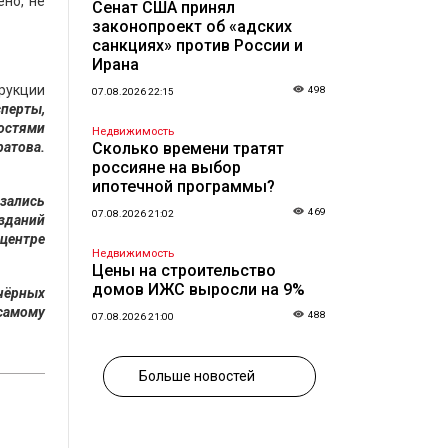
ено, не
Сенат США принял
законопроект об «адских
санкциях» против России и
Ирана
трукции
498
07.08.2026 22:15
перты,
ностями
Недвижимость
ратова.
Сколько времени тратят
россияне на выбор
ипотечной программы?
азались
469
07.08.2026 21:02
 зданий
 центре
Недвижимость
Цены на строительство
домов ИЖС выросли на 9%
«чёрных
 самому
488
07.08.2026 21:00
Больше новостей