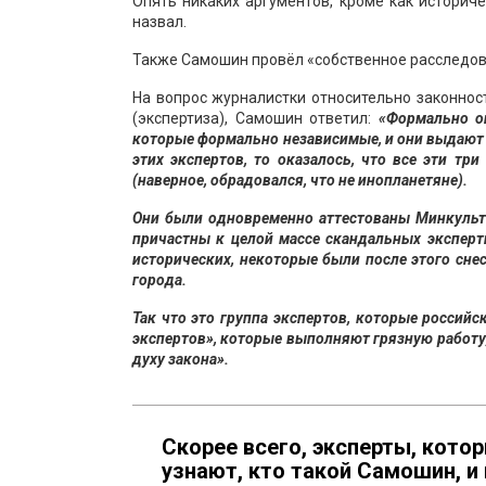
Опять никаких аргументов, кроме как историче
назвал.
Также Самошин провёл «собственное расследова
На вопрос журналистки относительно законнос
(экспертиза), Самошин ответил:
«Формально он
которые формально независимые, и они выдают 
этих экспертов, то оказалось, что все эти тр
(наверное, обрадовался, что не инопланетяне).
Они были одновременно аттестованы Минкультом
причастны к целой массе скандальных эксперт
исторических, некоторые были после этого сне
города.
Так что это группа экспертов, которые россий
экспертов», которые выполняют грязную работу
духу закона».
Скорее всего, эксперты, кото
узнают, кто такой Самошин, и 