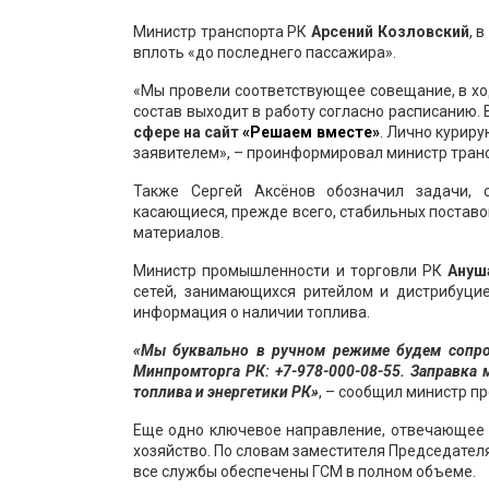
Министр транспорта РК
Арсений Козловский
, 
вплоть «до последнего пассажира».
«Мы провели соответствующее совещание, в хо
состав выходит в работу согласно расписанию.
сфере на сайт
«Решаем вместе»
. Лично курир
заявителем», – проинформировал министр транс
Также Сергей Аксёнов обозначил задачи,
касающиеся, прежде всего, стабильных поставо
материалов.
Министр промышленности и торговли РК
Ануш
сетей, занимающихся ритейлом и дистрибуцие
информация о наличии топлива.
«Мы буквально в ручном режиме будем сопро
Минпромторга РК:
+7-978-000-08-55
. Заправка
топлива и энергетики РК»
, – сообщил министр п
Еще одно ключевое направление, отвечающее 
хозяйство. По словам заместителя Председател
все службы обеспечены ГСМ в полном объеме.