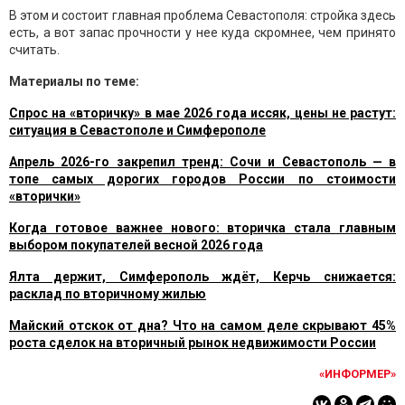
В этом и состоит главная проблема Севастополя: стройка здесь
есть, а вот запас прочности у нее куда скромнее, чем принято
считать.
Материалы по теме:
Cпрос на «вторичку» в мае 2026 года иссяк, цены не растут:
ситуация в Севастополе и Симферополе
Апрель 2026-го закрепил тренд: Сочи и Севастополь — в
топе самых дорогих городов России по стоимости
«вторички»
Когда готовое важнее нового: вторичка стала главным
выбором покупателей весной 2026 года
Ялта держит, Симферополь ждёт, Керчь снижается:
расклад по вторичному жилью
Майский отскок от дна? Что на самом деле скрывают 45%
роста сделок на вторичный рынок недвижимости России
«ИНФОРМЕР»