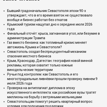
Бывший градоначальник Севастополя эпохи 90-х
утверждает, что в его время взяток не существовало
вообще и бизнес работал без откатов
Крымский туризм нащупал дно к середине июля 2026
года
Финальный отсчёт: крыса, загнанная в угол, или безумие в
администрации Трампа
Газ вместо бензина: как топливный кризис меняет
автожизнь Крыма и Севастополя?
Севастополь создал беспрецедентный механизм
спасения местного бизнеса
Крым, Краснодар, Дагестан: география новой винной
рекламы, которая охватит только южные
винодельческие территории
Ручьи под контролем: как Севастополь и его
многострадальные ливнёвки прошли проверку ливнем 9
июля 2026 года
Проверка на антиплагиат диплома в эпоху
искусственного интеллекта: как российские вузы тратят
миллионы на борьбу с ветряными мельницами
Севастопольцам помогут решить квартирный вопрос:
условия для получения поддержки