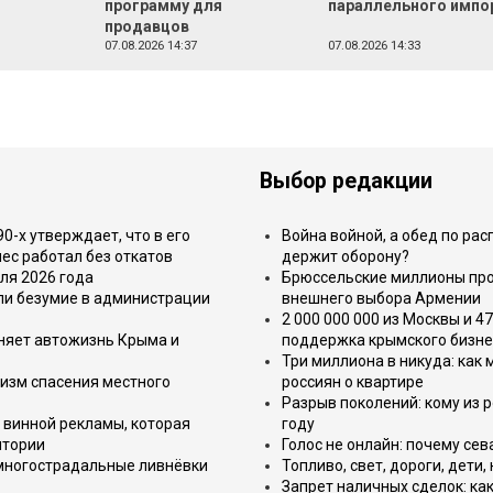
программу для
параллельного импо
продавцов
07.08.2026 14:37
07.08.2026 14:33
Выбор редакции
-х утверждает, что в его
Война войной, а обед по ра
ес работал без откатов
держит оборону?
ля 2026 года
Брюссельские миллионы про
или безумие в администрации
внешнего выбора Армении
2 000 000 000 из Москвы и 4
еняет автожизнь Крыма и
поддержка крымского бизне
Три миллиона в никуда: как
изм спасения местного
россиян о квартире
Разрыв поколений: кому из р
 винной рекламы, которая
году
итории
Голос не онлайн: почему се
 многострадальные ливнёвки
Топливо, свет, дороги, дети
Запрет наличных сделок: как