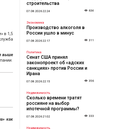
строительства
634
07.08.2026 22:24
Экономика
Производство алкоголя в
России ушло в минус
» в 1,5
-служба
311
07.08.2026 22:17
Политика
 м выше
Сенат США принял
пании.
законопроект об «адских
санкциях» против России и
Ирана
356
07.08.2026 22:15
Недвижимость
Сколько времени тратят
россияне на выбор
ипотечной программы?
333
07.08.2026 21:02
а» как
Недвижимость