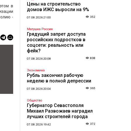
Цены на строительство
этом в
домов ИЖС выросли на 9%
лизации
голию -
352
07.08.2026 21:00
Матушка Россия
Грядущий запрет доступа
российских подростков в
соцсети: реальность или
фейк?
838
07.08.2026 20:08
Экономика
Рубль закончил рабочую
неделю в полной депрессии
365
07.08.2026 20:04
Общество
Губернатор Севастополя
Михаил Развожаев наградил
лучших строителей города
372
07.08.2026 19:42