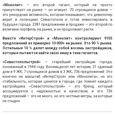
«Монолит»
— это второй гигант, который не просто
присутствует на рынке — он атакует. 70 строящихся домов —
это рекордная активность, которая показывает, что девелопер
верит в потенциал Севастополя и готов инвестировать в
будущее города. 2381 предложение в продаже — это второй по
величине портфель на рынке, и он продолжает расти.
Вместе «ИнтерСтрой» и «Монолит» контролируют 9155
предложений из примерно 10 000+ на рынке. Это 90 % рынка.
Остальные 10 % делят между собой восемь застройщиков,
которые пытаются найти свою нишу в тени гигантов.
«Севастопольстрой»
— старейший застройщик города,
основанный в 1944 году. Восемьдесят лет истории, 31 сданный
дом в 9 ЖК, 7 строящихся домов в 3 ЖК, 736 предложений. Это
конечно не масштаб «ИнтерСтроя» или «Монолита», но это
стабильность, которая ценится в городе, где помнят каждого
застройщика. «Севастопольстрой» — это бренд, который
ассоциируется с надежностью и качеством, и его 736
предложений — это не много, но это честные метры, за которые
не стыдно.