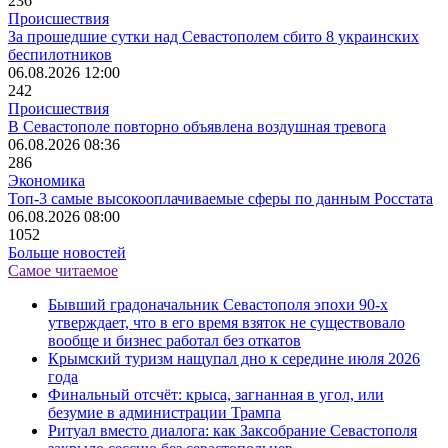
236
Происшествия
За прошедшие сутки над Севастополем сбито 8 украинских
беспилотников
06.08.2026 12:00
242
Происшествия
В Севастополе повторно объявлена воздушная тревога
06.08.2026 08:36
286
Экономика
Топ-3 самые высокооплачиваемые сферы по данным Росстата
06.08.2026 08:00
1052
Больше новостей
Самое читаемое
Бывший градоначальник Севастополя эпохи 90-х
утверждает, что в его время взяток не существовало
вообще и бизнес работал без откатов
Крымский туризм нащупал дно к середине июля 2026
года
Финальный отсчёт: крыса, загнанная в угол, или
безумие в администрации Трампа
Ритуал вместо диалога: как Заксобрание Севастополя