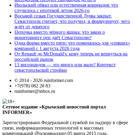
Июльский обвал или естественная коррекция: что
случилось с ипотекой летом 2026-го
Восьмой созыв Государственной Думы закрыт.
Севастополь считает, что получил, и формулирует, чего
ждёт от девятого
Цепочка вместо чёрного ящика: что закон о
мониторинге цен даёт Севастополю?
Одна форма вместо пяти: что поменялось для «спящих»
компаний с 1 августа 2026 года
От Renault до McDonald's: кому теперь не вернуться на
российский рынок
13 миллиардов — это много или мало? Контекст
севастопольской стройки
© 2014 - 2026 ruinformer.com
+7(978) 082 28 83
ruinformer@inbox.ru
Сетевое издание «Крымский новостной портал
INFORMER»
Зарегистрировано Федеральной службой по надзору в сфере
связи, информационных технологий и массовых
коммуникаций (Роскомнадзор) 05 марта 2015 года,