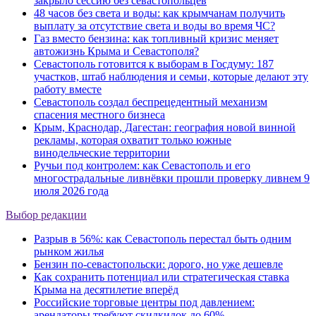
закрыло сессию без севастопольцев
48 часов без света и воды: как крымчанам получить
выплату за отсутствие света и воды во время ЧС?
Газ вместо бензина: как топливный кризис меняет
автожизнь Крыма и Севастополя?
Севастополь готовится к выборам в Госдуму: 187
участков, штаб наблюдения и семьи, которые делают эту
работу вместе
Севастополь создал беспрецедентный механизм
спасения местного бизнеса
Крым, Краснодар, Дагестан: география новой винной
рекламы, которая охватит только южные
винодельческие территории
Ручьи под контролем: как Севастополь и его
многострадальные ливнёвки прошли проверку ливнем 9
июля 2026 года
Выбор редакции
Разрыв в 56%: как Севастополь перестал быть одним
рынком жилья
Бензин по-севастопольски: дорого, но уже дешевле
Как сохранить потенциал или стратегическая ставка
Крыма на десятилетие вперёд
Российские торговые центры под давлением:
арендаторы требуют скидкидок до 60%