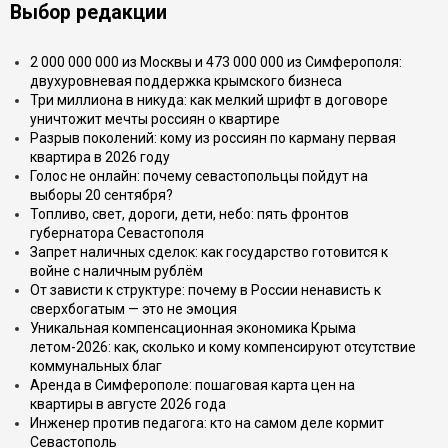
Выбор редакции
2 000 000 000 из Москвы и 473 000 000 из Симферополя:
двухуровневая поддержка крымского бизнеса
Три миллиона в никуда: как мелкий шрифт в договоре
уничтожит мечты россиян о квартире
Разрыв поколений: кому из россиян по карману первая
квартира в 2026 году
Голос не онлайн: почему севастопольцы пойдут на
выборы 20 сентября?
Топливо, свет, дороги, дети, небо: пять фронтов
губернатора Севастополя
Запрет наличных сделок: как государство готовится к
войне с наличным рублём
От зависти к структуре: почему в России ненависть к
сверхбогатым — это не эмоция
Уникальная компенсационная экономика Крыма
летом-2026: как, сколько и кому компенсируют отсутствие
коммунальных благ
Аренда в Симферополе: пошаговая карта цен на
квартиры в августе 2026 года
Инженер против педагога: кто на самом деле кормит
Севастополь