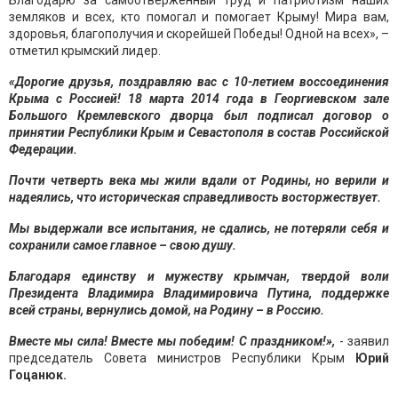
Благодарю за самоотверженный труд и патриотизм наших
земляков и всех, кто помогал и помогает Крыму! Мира вам,
здоровья, благополучия и скорейшей Победы! Одной на всех», –
отметил крымский лидер.
«Дорогие друзья, поздравляю вас с 10-летием воссоединения
Крыма с Россией! 18 марта 2014 года в Георгиевском зале
Большого Кремлевского дворца был подписал договор о
принятии Республики Крым и Севастополя в состав Российской
Федерации.
Почти четверть века мы жили вдали от Родины, но верили и
надеялись, что историческая справедливость восторжествует.
Мы выдержали все испытания, не сдались, не потеряли себя и
сохранили самое главное – свою душу.
Благодаря единству и мужеству крымчан, твердой воли
Президента Владимира Владимировича Путина, поддержке
всей страны, вернулись домой, на Родину – в Россию.
Вместе мы сила! Вместе мы победим! С праздником!»,
- заявил
председатель Совета министров Республики Крым
Юрий
Гоцанюк.