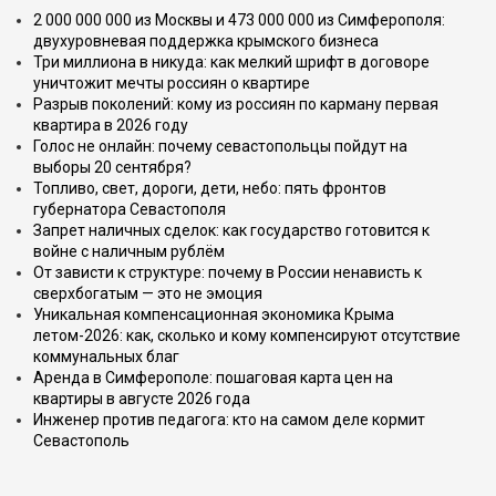
2 000 000 000 из Москвы и 473 000 000 из Симферополя:
двухуровневая поддержка крымского бизнеса
Три миллиона в никуда: как мелкий шрифт в договоре
уничтожит мечты россиян о квартире
Разрыв поколений: кому из россиян по карману первая
квартира в 2026 году
Голос не онлайн: почему севастопольцы пойдут на
выборы 20 сентября?
Топливо, свет, дороги, дети, небо: пять фронтов
губернатора Севастополя
Запрет наличных сделок: как государство готовится к
войне с наличным рублём
От зависти к структуре: почему в России ненависть к
сверхбогатым — это не эмоция
Уникальная компенсационная экономика Крыма
летом-2026: как, сколько и кому компенсируют отсутствие
коммунальных благ
Аренда в Симферополе: пошаговая карта цен на
квартиры в августе 2026 года
Инженер против педагога: кто на самом деле кормит
Севастополь