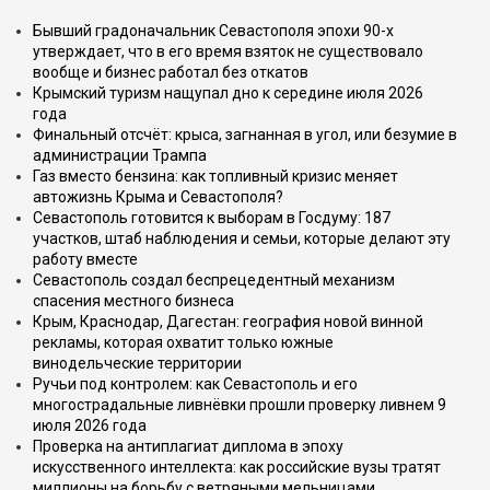
Бывший градоначальник Севастополя эпохи 90-х
утверждает, что в его время взяток не существовало
вообще и бизнес работал без откатов
Крымский туризм нащупал дно к середине июля 2026
года
Финальный отсчёт: крыса, загнанная в угол, или безумие в
администрации Трампа
Газ вместо бензина: как топливный кризис меняет
автожизнь Крыма и Севастополя?
Севастополь готовится к выборам в Госдуму: 187
участков, штаб наблюдения и семьи, которые делают эту
работу вместе
Севастополь создал беспрецедентный механизм
спасения местного бизнеса
Крым, Краснодар, Дагестан: география новой винной
рекламы, которая охватит только южные
винодельческие территории
Ручьи под контролем: как Севастополь и его
многострадальные ливнёвки прошли проверку ливнем 9
июля 2026 года
Проверка на антиплагиат диплома в эпоху
искусственного интеллекта: как российские вузы тратят
миллионы на борьбу с ветряными мельницами