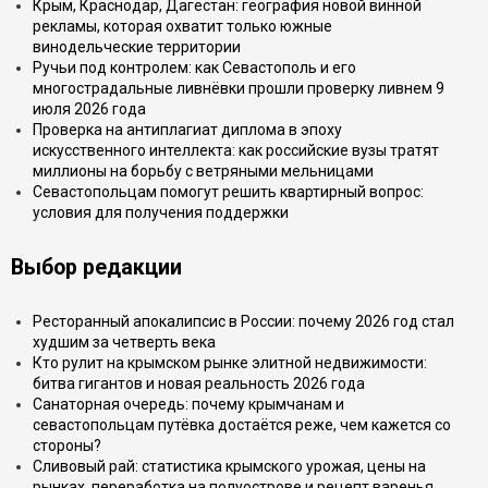
Крым, Краснодар, Дагестан: география новой винной
рекламы, которая охватит только южные
винодельческие территории
Ручьи под контролем: как Севастополь и его
многострадальные ливнёвки прошли проверку ливнем 9
июля 2026 года
Проверка на антиплагиат диплома в эпоху
искусственного интеллекта: как российские вузы тратят
миллионы на борьбу с ветряными мельницами
Севастопольцам помогут решить квартирный вопрос:
условия для получения поддержки
Выбор редакции
Ресторанный апокалипсис в России: почему 2026 год стал
худшим за четверть века
Кто рулит на крымском рынке элитной недвижимости:
битва гигантов и новая реальность 2026 года
Санаторная очередь: почему крымчанам и
севастопольцам путёвка достаётся реже, чем кажется со
стороны?
Сливовый рай: статистика крымского урожая, цены на
рынках, переработка на полуострове и рецепт варенья