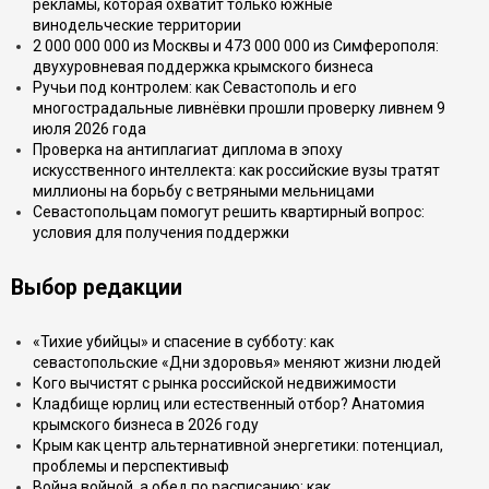
рекламы, которая охватит только южные
винодельческие территории
2 000 000 000 из Москвы и 473 000 000 из Симферополя:
двухуровневая поддержка крымского бизнеса
Ручьи под контролем: как Севастополь и его
многострадальные ливнёвки прошли проверку ливнем 9
июля 2026 года
Проверка на антиплагиат диплома в эпоху
искусственного интеллекта: как российские вузы тратят
миллионы на борьбу с ветряными мельницами
Севастопольцам помогут решить квартирный вопрос:
условия для получения поддержки
Выбор редакции
«Тихие убийцы» и спасение в субботу: как
севастопольские «Дни здоровья» меняют жизни людей
Кого вычистят с рынка российской недвижимости
Кладбище юрлиц или естественный отбор? Анатомия
крымского бизнеса в 2026 году
Крым как центр альтернативной энергетики: потенциал,
проблемы и перспективыф
Война войной, а обед по расписанию: как