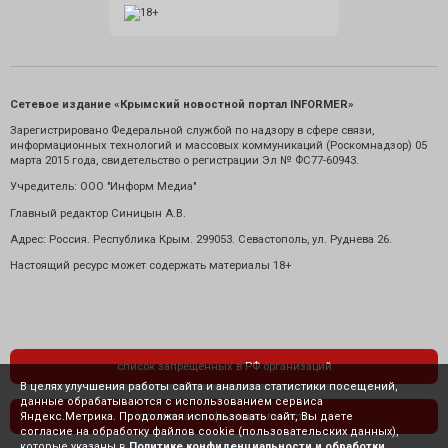
Сетевое издание «Крымский новостной портал INFORMER»
Зарегистрировано Федеральной службой по надзору в сфере связи,
информационных технологий и массовых коммуникаций (Роскомнадзор) 05
марта 2015 года, свидетельство о регистрации Эл № ФС77-60943.
Учредитель: ООО "Информ Медиа"
Главный редактор Синицын А.В.
Адрес: Россия. Республика Крым. 299053. Севастополь, ул. Руднева 26.
Настоящий ресурс может содержать материалы 18+
список запрещенных в РФ организаций
В целях улучшения работы сайта и анализа статистики посещений,
данные обрабатываются с использованием сервиса
Яндекс.Метрика. Продолжая использовать сайт, Вы даете
политика конфиденциальности
согласие на обработку файлов cookie (пользовательских данных),
которые указаны в
Политике конфиденциальности и обработки