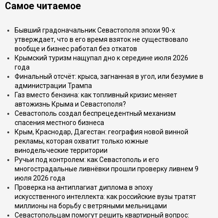
Самое читаемое
Бывший градоначальник Севастополя эпохи 90-х
утверждает, что в его время взяток не существовало
вообще и бизнес работал без откатов
Крымский туризм нащупал дно к середине июля 2026
года
Финальный отсчёт: крыса, загнанная в угол, или безумие в
администрации Трампа
Газ вместо бензина: как топливный кризис меняет
автожизнь Крыма и Севастополя?
Севастополь создал беспрецедентный механизм
спасения местного бизнеса
Крым, Краснодар, Дагестан: география новой винной
рекламы, которая охватит только южные
винодельческие территории
Ручьи под контролем: как Севастополь и его
многострадальные ливнёвки прошли проверку ливнем 9
июля 2026 года
Проверка на антиплагиат диплома в эпоху
искусственного интеллекта: как российские вузы тратят
миллионы на борьбу с ветряными мельницами
Севастопольцам помогут решить квартирный вопрос: