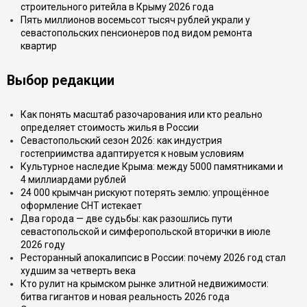
строительного ритейла в Крыму 2026 года
Пять миллионов восемьсот тысяч рублей украли у
севастопольских пенсионеров под видом ремонта
квартир
Выбор редакции
Как понять масштаб разочарования или кто реально
определяет стоимость жилья в России
Севастопольский сезон 2026: как индустрия
гостеприимства адаптируется к новым условиям
Культурное наследие Крыма: между 5000 памятниками и
4 миллиардами рублей
24 000 крымчан рискуют потерять землю: упрощённое
оформление СНТ истекает
Два города — две судьбы: как разошлись пути
севастопольской и симферопольской вторички в июле
2026 году
Ресторанный апокалипсис в России: почему 2026 год стал
худшим за четверть века
Кто рулит на крымском рынке элитной недвижимости:
битва гигантов и новая реальность 2026 года