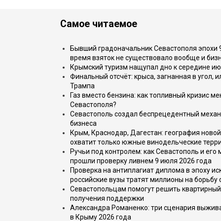
Самое читаемое
Бывший градоначальник Севастополя эпохи 90
время взяток не существовало вообще и бизн
Крымский туризм нащупал дно к середине ию
Финальный отсчёт: крыса, загнанная в угол, 
Трампа
Газ вместо бензина: как топливный кризис м
Севастополя?
Севастополь создал беспрецедентный механ
бизнеса
Крым, Краснодар, Дагестан: география новой
охватит только южные винодельческие терр
Ручьи под контролем: как Севастополь и его
прошли проверку ливнем 9 июля 2026 года
Проверка на антиплагиат диплома в эпоху иск
российские вузы тратят миллионы на борьбу
Севастопольцам помогут решить квартирный 
получения поддержки
Александра Романенко: три сценария выжива
в Крыму 2026 года