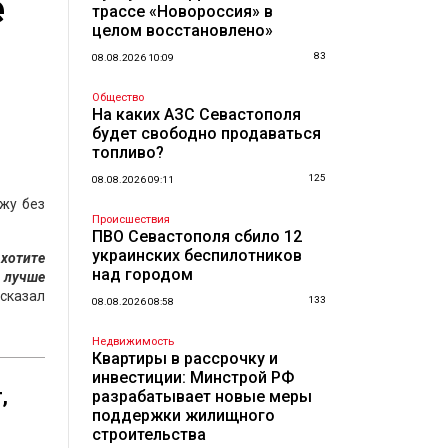
е
трассе «Новороссия» в
целом восстановлено»
83
08.08.2026 10:09
Общество
На каких АЗС Севастополя
будет свободно продаваться
топливо?
125
08.08.2026 09:11
ажу без
Происшествия
ПВО Севастополя сбило 12
украинских беспилотников
 хотите
над городом
о лучше
сказал
133
08.08.2026 08:58
Недвижимость
Квартиры в рассрочку и
инвестиции: Минстрой РФ
,
разрабатывает новые меры
поддержки жилищного
строительства