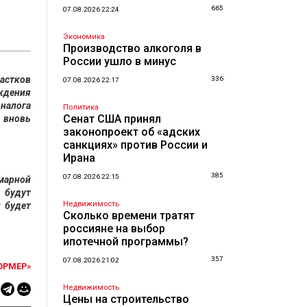
665
07.08.2026 22:24
Экономика
Производство алкоголя в
России ушло в минус
астков
336
07.08.2026 22:17
ождения
 налога
Политика
Сенат США принял
 вновь
законопроект об «адских
санкциях» против России и
Ирана
385
07.08.2026 22:15
ммарной
 будут
Недвижимость
и будет
Сколько времени тратят
россияне на выбор
ипотечной программы?
357
07.08.2026 21:02
ОРМЕР»
Недвижимость
Цены на строительство