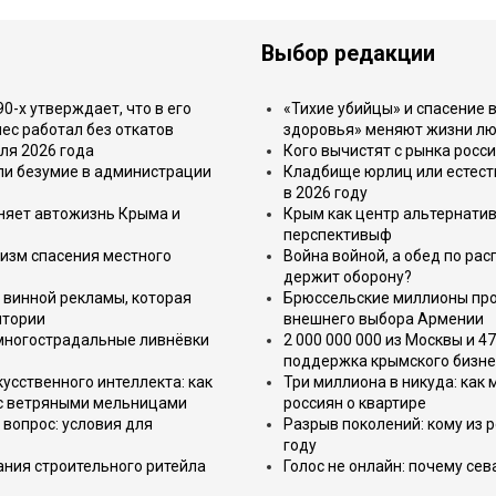
Выбор редакции
-х утверждает, что в его
«Тихие убийцы» и спасение в
ес работал без откатов
здоровья» меняют жизни л
ля 2026 года
Кого вычистят с рынка росс
или безумие в администрации
Кладбище юрлиц или естест
в 2026 году
еняет автожизнь Крыма и
Крым как центр альтернатив
перспективыф
изм спасения местного
Война войной, а обед по ра
держит оборону?
 винной рекламы, которая
Брюссельские миллионы про
итории
внешнего выбора Армении
 многострадальные ливнёвки
2 000 000 000 из Москвы и 4
поддержка крымского бизне
усственного интеллекта: как
Три миллиона в никуда: как
 с ветряными мельницами
россиян о квартире
вопрос: условия для
Разрыв поколений: кому из р
году
ния строительного ритейла
Голос не онлайн: почему се