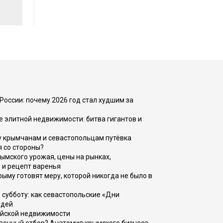
России: почему 2026 год стал худшим за
е элитной недвижимости: битва гигантов и
у крымчанам и севастопольцам путёвка
я со стороны?
рымского урожая, цены на рынках,
 и рецепт варенья
рыму готовят меру, которой никогда не было в
 субботу: как севастопольские «Дни
юдей
ийской недвижимости