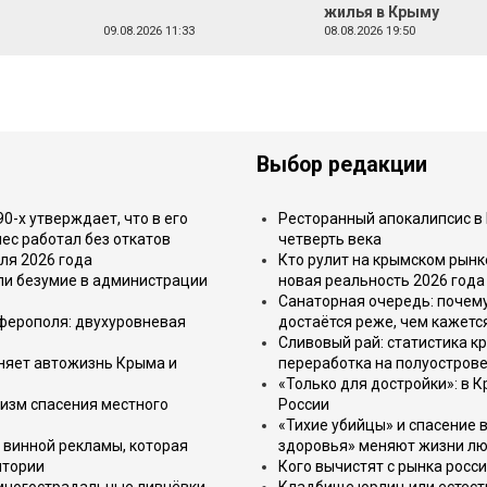
жилья в Крыму
09.08.2026 11:33
08.08.2026 19:50
Выбор редакции
-х утверждает, что в его
Ресторанный апокалипсис в 
ес работал без откатов
четверть века
ля 2026 года
Кто рулит на крымском рынк
или безумие в администрации
новая реальность 2026 года
Санаторная очередь: почем
имферополя: двухуровневая
достаётся реже, чем кажетс
Сливовый рай: статистика к
еняет автожизнь Крыма и
переработка на полуострове
«Только для достройки»: в К
изм спасения местного
России
«Тихие убийцы» и спасение в
 винной рекламы, которая
здоровья» меняют жизни л
итории
Кого вычистят с рынка росс