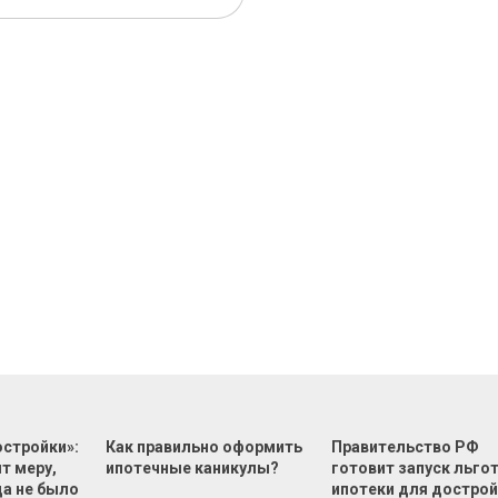
остройки»:
Как правильно оформить
Правительство РФ
т меру,
ипотечные каникулы?
готовит запуск льго
да не было
ипотеки для достро