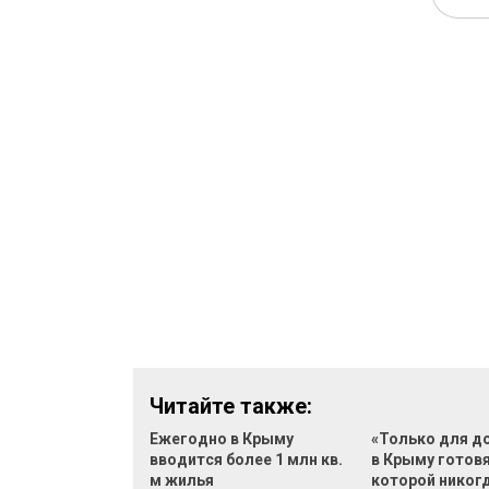
Читайте также:
Ежегодно в Крыму
«Только для д
вводится более 1 млн кв.
в Крыму готовя
м жилья
которой никог