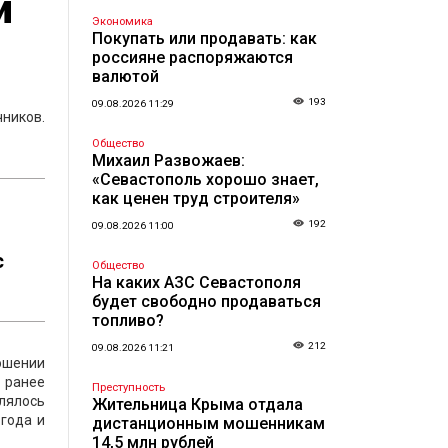
и
Экономика
Покупать или продавать: как
россияне распоряжаются
валютой
193
09.08.2026 11:29
ников.
Общество
Михаил Развожаев:
«Севастополь хорошо знает,
как ценен труд строителя»
192
09.08.2026 11:00
с
Общество
На каких АЗС Севастополя
будет свободно продаваться
топливо?
212
09.08.2026 11:21
ошении
 ранее
Преступность
влялось
Жительница Крыма отдала
 года и
дистанционным мошенникам
14,5 млн рублей