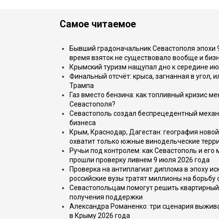
Самое читаемое
Бывший градоначальник Севастополя эпохи 90
время взяток не существовало вообще и бизн
Крымский туризм нащупал дно к середине ию
Финальный отсчёт: крыса, загнанная в угол, 
Трампа
Газ вместо бензина: как топливный кризис м
Севастополя?
Севастополь создал беспрецедентный механ
бизнеса
Крым, Краснодар, Дагестан: география новой
охватит только южные винодельческие терр
Ручьи под контролем: как Севастополь и его
прошли проверку ливнем 9 июля 2026 года
Проверка на антиплагиат диплома в эпоху иск
российские вузы тратят миллионы на борьбу
Севастопольцам помогут решить квартирный 
получения поддержки
Александра Романенко: три сценария выжива
в Крыму 2026 года