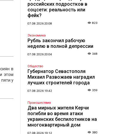
российских подростков в
соцсети: реальность или
фейк?
823
07.08.2026 20:08
о
Экономика
Рубль закончил рабочую
неделю в полной депрессии
348
07.08.2026 20:04
Общество
сиян в
Губернатор Севастополя
и этом
Михаил Развожаев наградил
 пяти у
лучших строителей города
359
07.08.2026 19:42
Происшествия
Два мирных жителя Керчи
погибли во время атаки
украинских беспилотников на
многоквартирный дом
380
07.08.2026 19:12