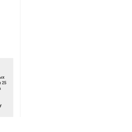
ых
 25
в
у