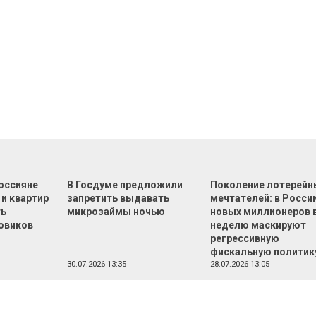
оссияне
В Госдуме предложили
Поколение лотерейн
 и квартир
запретить выдавать
мечтателей: в России
ть
микрозаймы ночью
новых миллионеров 
овиков
неделю маскируют
регрессивную
фискальную политик
30.07.2026 13:35
28.07.2026 13:05