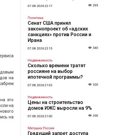
295
07.08.2026 22:17
Политика
Сенат США принял
законопроект об «адских
санкциях» против России и
Ирана
340
07.08.2026 22:15
ервиса
Недвижимость
Сколько времени тратят
россияне на выбор
одовым
ипотечной программы?
дов на
кабрем
320
07.08.2026 21:02
Недвижимость
на это
Цены на строительство
осли на
домов ИЖС выросли на 9%
 нового
330
шись на
07.08.2026 21:00
Матушка Россия
Грядущий запрет доступа