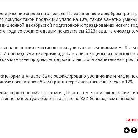
е снижение спроса на алкоголь. По сравнению с декабрем траты 
ло покупок такой продукции упало на 10%, также заметно умень
радиционной декабрьской подготовкой к празднованию нового год
его года со среднегодовым показателем 2023 года, то очевидно, 
о в январе россияне активно потянулись к новым знаниям – объем 
%. И очевидными лидерами здесь стали женщины, их расходы в 
мя как мужчины продемонстрировали не столь значительный рост 
категории в январе было зафиксировано увеличение и числа пок
овому показателю объем трат на курсы все-таки снизился на 12%.
ние спроса россиян на книги. Дело в том, что исследование Т
ретение литературы было потрачено на 32% больше, чем в январе.
«ИНФ