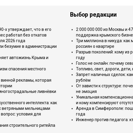
Выбор редакции
-х утверждает, что в его
2 000 000 000 из Москвы и 4
ес работал без откатов
поддержка крымского бизне
ля 2026 года
Три миллиона в никуда: как
или безумие в администрации
россиян о квартире
Разрыв поколений: кому из р
еняет автожизнь Крыма и
году
Голос не онлайн: почему се
изм спасения местного
Топливо, свет, дороги, дети
Запрет наличных сделок: как
 винной рекламы, которая
рублём
итории
От зависти к структуре: поч
 многострадальные ливнёвки
не эмоция
Уникальная компенсационная
усственного интеллекта: как
и кому компенсируют отсутс
 с ветряными мельницами
Аренда в Симферополе: поша
вопрос: условия для
года
Инженер против педагога: к
ния строительного ритейла