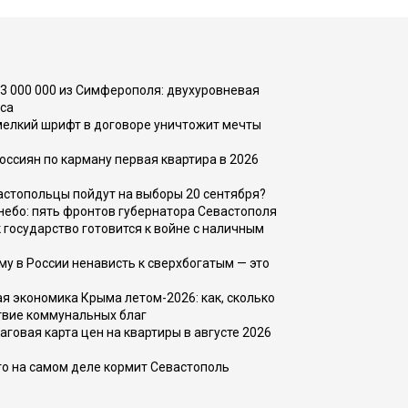
73 000 000 из Симферополя: двухуровневая
са
 мелкий шрифт в договоре уничтожит мечты
оссиян по карману первая квартира в 2026
вастопольцы пойдут на выборы 20 сентября?
, небо: пять фронтов губернатора Севастополя
 государство готовится к войне с наличным
ему в России ненависть к сверхбогатым — это
 экономика Крыма летом-2026: как, сколько
твие коммунальных благ
говая карта цен на квартиры в августе 2026
то на самом деле кормит Севастополь