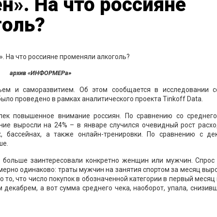
». На что россияне
голь?
архив «ИНФОРМЕРа»
ьем и саморазвитием. Об этом сообщается в исследовании с
ыло проведено в рамках аналитического проекта Tinkoff Data.
влек повышенное внимание россиян. По сравнению со среднег
ение выросли на 24% – в январе случился очевидный рост расхо
х, бассейнах, а также онлайн-тренировки. По сравнению с де
ше.
ом больше заинтересовали конкретно женщин или мужчин. Спрос 
мерно одинаково: траты мужчин на занятия спортом за месяц выр
 то, что число покупок в обозначенной категории в первый месяц
декабрем, а вот сумма среднего чека, наоборот, упала, снизив