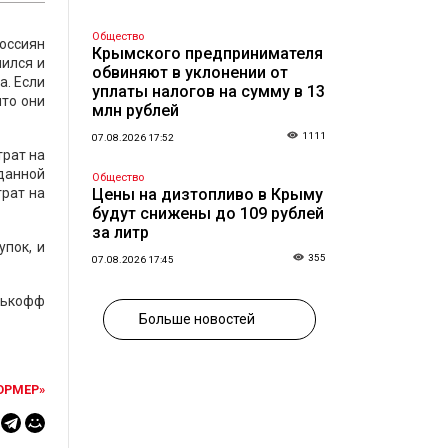
Общество
россиян
Крымского предпринимателя
шился и
обвиняют в уклонении от
а. Если
уплаты налогов на сумму в 13
что они
млн рублей
1111
07.08.2026 17:52
трат на
данной
Общество
трат на
Цены на дизтопливо в Крыму
будут снижены до 109 рублей
за литр
упок, и
355
07.08.2026 17:45
инькофф
Больше новостей
ОРМЕР»