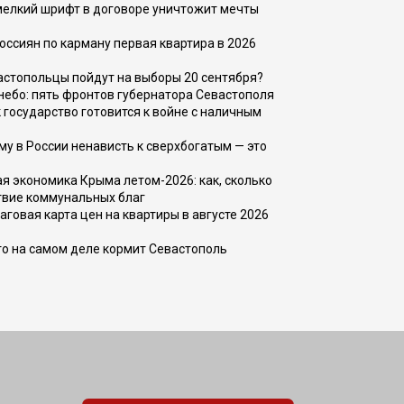
 мелкий шрифт в договоре уничтожит мечты
оссиян по карману первая квартира в 2026
вастопольцы пойдут на выборы 20 сентября?
, небо: пять фронтов губернатора Севастополя
 государство готовится к войне с наличным
ему в России ненависть к сверхбогатым — это
 экономика Крыма летом-2026: как, сколько
твие коммунальных благ
говая карта цен на квартиры в августе 2026
то на самом деле кормит Севастополь