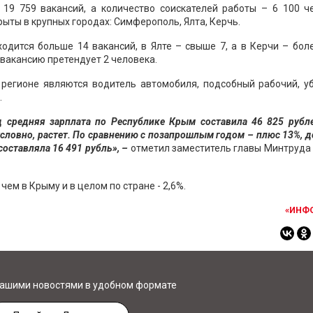
19 759 вакансий, а количество соискателей работы – 6 100 че
ыты в крупных городах: Симферополь, Ялта, Керчь.
одится больше 14 вакансий, в Ялте – свыше 7, а в Керчи – боле
 вакансию претендует 2 человека.
регионе являются водитель автомобиля, подсобный рабочий, у
.
д средняя зарплата по Республике Крым составила 46 825 рубле
условно, растет. По сравнению с позапрошлым годом – плюс 13%, д
составляла 16 491 рубль», –
отметил заместитель главы Минтруда
ем в Крыму и в целом по стране - 2,6%.
«ИНФ
нашими новостями в удобном формате