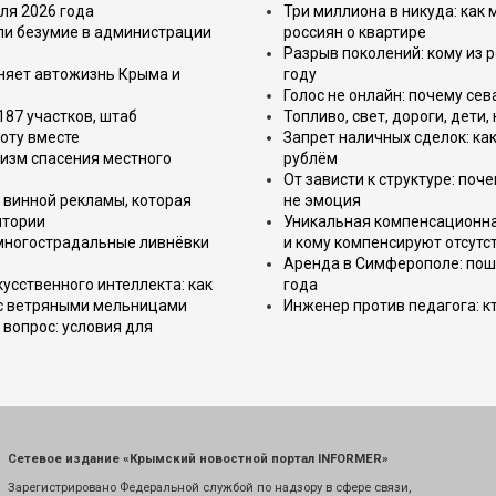
ля 2026 года
Три миллиона в никуда: как
или безумие в администрации
россиян о квартире
Разрыв поколений: кому из р
еняет автожизнь Крыма и
году
Голос не онлайн: почему се
187 участков, штаб
Топливо, свет, дороги, дети
оту вместе
Запрет наличных сделок: как
изм спасения местного
рублём
От зависти к структуре: поч
 винной рекламы, которая
не эмоция
итории
Уникальная компенсационная
 многострадальные ливнёвки
и кому компенсируют отсутс
Аренда в Симферополе: поша
усственного интеллекта: как
года
 с ветряными мельницами
Инженер против педагога: к
вопрос: условия для
Сетевое издание «Крымский новостной портал INFORMER»
Зарегистрировано Федеральной службой по надзору в сфере связи,