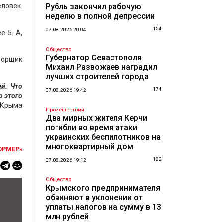
ловек.
Рубль закончил рабочую
неделю в полной депрессии
154
07.08.2026 20:04
е 5. А,
Общество
Губернатор Севастополя
борщик
Михаил Развожаев наградил
лучших строителей города
й. Что
174
07.08.2026 19:42
о этого
 Крыма
Происшествия
Два мирных жителя Керчи
погибли во время атаки
украинских беспилотников на
многоквартирный дом
ОРМЕР»
182
07.08.2026 19:12
Общество
Крымского предпринимателя
обвиняют в уклонении от
уплаты налогов на сумму в 13
млн рублей