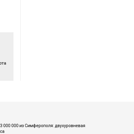
рта
73 000 000 из Симферополя: двухуровневая
са