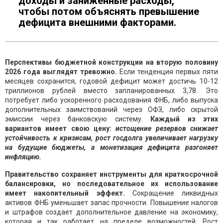
доходы и заниженные расходы,
чтобы потом объяснять превышение
дефицита внешними факторами.
Перспективы бюджетной конструкции на вторую половину
2026 года выглядят тревожно.
Если тенденция первых пяти
месяцев сохранится, годовой дефицит может достичь 10-12
триллионов рублей вместо запланированных 3,78. Это
потребует либо ускоренного расходования ФНБ, либо выпуска
дополнительных заимствований через ОФЗ, либо скрытой
эмиссии через банковскую систему.
Каждый из этих
вариантов имеет свою цену:
истощение резервов снижает
устойчивость к кризисам, рост госдолга увеличивает нагрузку
на будущие бюджеты, а монетизация дефицита разгоняет
инфляцию.
Правительство сохраняет инструменты для краткосрочной
балансировки, но последовательное их использование
имеет накопительный эффект.
Сокращение ликвидных
активов ФНБ уменьшает запас прочности. Повышение налогов
и штрафов создает дополнительное давление на экономику,
которая и так работает на пределе возможностей. Рост