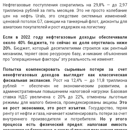
Нефтегазовые поступления сократились на 29,8% — до 2,97
триллиона рублей за пять месяцев. Это не просто колебание
цен на нефть Urals, это следствие системных изменений:
ценовой потолок G7, санкции на танкерный флот, дисконты для
азиатских покупателей и рост издержек на логистику.
Если в 2022 году нефтегазовые доходы обеспечивали
около 40% бюджета, то сейчас их доля опустилась ниже
20%.
Бюджет, который десятилетиями строился как рентный
механизм, теряет свою ресурсную базу, и никакие объяснения
про "операционные факторы" эту реальность не изменят.
Попытка компенсировать сырьевые потери за счет
ненефтегазовых доходов выглядит как классическая
фискальная экспансия.
Рост на 12,4% — до 11,8 триллиона
рублей — обеспечен не экономическим развитием, а
административным повышением налоговой нагрузки. Базовая
ставка НДС увеличена с 20% до 22%, отменены льготные
режимы для малого бизнеса, проиндексированы акцизы.
Это
не рост экономики, это рост изъятия.
Государство, теряя
ренту от нефти и газа, начинает компенсировать потери за счет
внутреннего производителя и потребителя.
Но у этого
процесса есть физический предел:
налоговая емкость