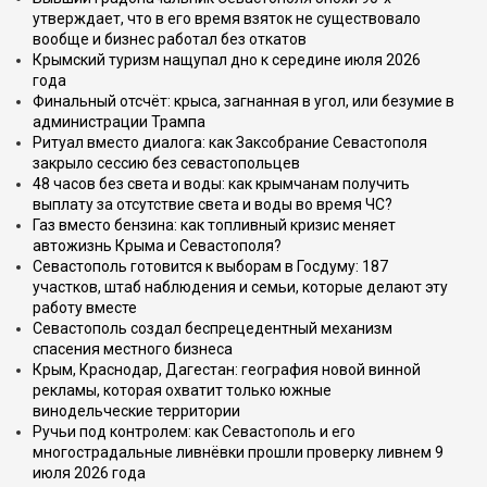
утверждает, что в его время взяток не существовало
вообще и бизнес работал без откатов
Крымский туризм нащупал дно к середине июля 2026
года
Финальный отсчёт: крыса, загнанная в угол, или безумие в
администрации Трампа
Ритуал вместо диалога: как Заксобрание Севастополя
закрыло сессию без севастопольцев
48 часов без света и воды: как крымчанам получить
выплату за отсутствие света и воды во время ЧС?
Газ вместо бензина: как топливный кризис меняет
автожизнь Крыма и Севастополя?
Севастополь готовится к выборам в Госдуму: 187
участков, штаб наблюдения и семьи, которые делают эту
работу вместе
Севастополь создал беспрецедентный механизм
спасения местного бизнеса
Крым, Краснодар, Дагестан: география новой винной
рекламы, которая охватит только южные
винодельческие территории
Ручьи под контролем: как Севастополь и его
многострадальные ливнёвки прошли проверку ливнем 9
июля 2026 года