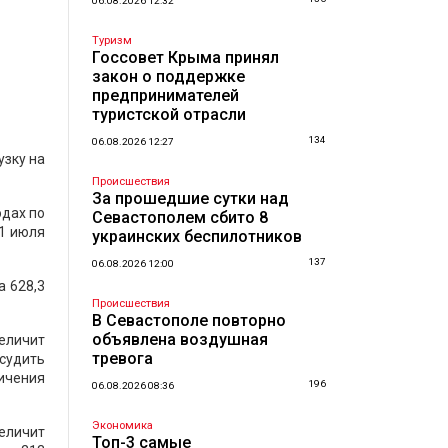
06.08.2026 12:32
Туризм
Госсовет Крыма принял
закон о поддержке
предпринимателей
туристской отрасли
134
06.08.2026 12:27
узку на
Происшествия
За прошедшие сутки над
одах по
Севастополем сбито 8
 1 июля
украинских беспилотников
137
06.08.2026 12:00
а 628,3
Происшествия
В Севастополе повторно
объявлена воздушная
величит
тревога
судить
ичения
196
06.08.2026 08:36
Экономика
еличит
Топ-3 самые