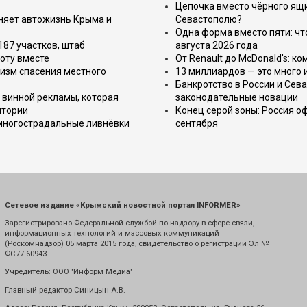
Цепочка вместо чёрного ящи
еняет автожизнь Крыма и
Севастополю?
Одна форма вместо пяти: чт
187 участков, штаб
августа 2026 года
оту вместе
От Renault до McDonald's: к
изм спасения местного
13 миллиардов — это много 
Банкротство в России и Сева
 винной рекламы, которая
законодательные новации
итории
Конец серой зоны: Россия о
 многострадальные ливнёвки
сентября
Сетевое издание «Крымский новостной портал INFORMER»
Зарегистрировано Федеральной службой по надзору в сфере связи,
информационных технологий и массовых коммуникаций
(Роскомнадзор) 05 марта 2015 года, свидетельство о регистрации Эл №
ФС77-60943.
Учредитель: ООО "Информ Медиа"
Главный редактор Синицын А.В.