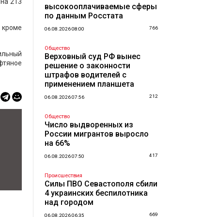
 на 213
высокооплачиваемые сферы
по данным Росстата
, кроме
766
06.08.2026 08:00
Общество
ильный
Верховный суд РФ вынес
фтяное
решение о законности
штрафов водителей с
применением планшета
212
06.08.2026 07:56
Общество
Число выдворенных из
России мигрантов выросло
на 66%
417
06.08.2026 07:50
Происшествия
Силы ПВО Севастополя сбили
4 украинских беспилотника
над городом
669
06.08.2026 06:35