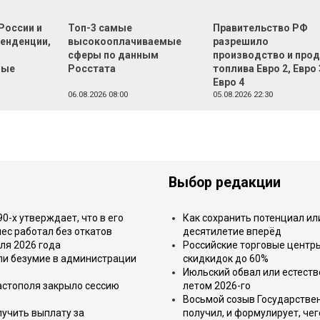
России и
Топ-3 самые
Правительство РФ
тенденции,
высокооплачиваемые
разрешило
сферы по данным
производство и про
ные
Росстата
топлива Евро 2, Евро 
Евро 4
06.08.2026 08:00
05.08.2026 22:30
Выбор редакции
-х утверждает, что в его
Как сохранить потенциал ил
ес работал без откатов
десятилетие вперёд
ля 2026 года
Российские торговые центр
или безумие в администрации
скидкидок до 60%
Июльский обвал или естеств
астополя закрыло сессию
летом 2026-го
Восьмой созыв Государствен
лучить выплату за
получил, и формулирует, чег