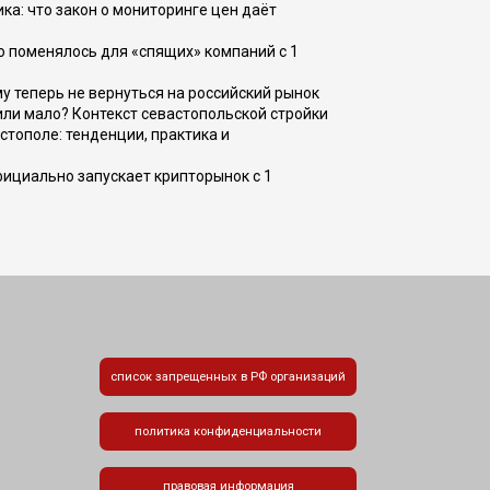
ка: что закон о мониторинге цен даёт
о поменялось для «спящих» компаний с 1
ому теперь не вернуться на российский рынок
или мало? Контекст севастопольской стройки
стополе: тенденции, практика и
фициально запускает крипторынок с 1
список запрещенных в РФ организаций
политика конфиденциальности
правовая информация