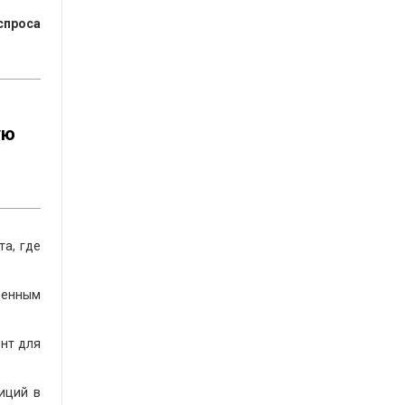
спроса
ую
та, где
ченным
нт для
иций в