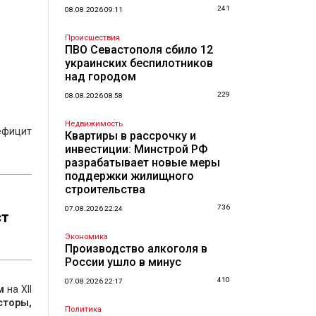
241
08.08.2026 09:11
Происшествия
ПВО Севастополя сбило 12
украинских беспилотников
над городом
229
08.08.2026 08:58
Недвижимость
ефицит
Квартиры в рассрочку и
инвестиции: Минстрой РФ
разрабатывает новые меры
поддержки жилищного
строительства
736
07.08.2026 22:24
ст
Экономика
Производство алкоголя в
России ушло в минус
410
07.08.2026 22:17
м
на XII
сторы,
Политика