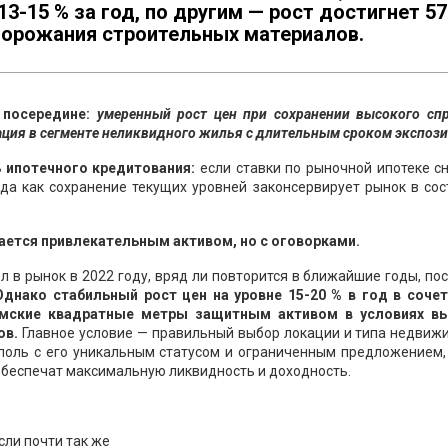
3-15 % за год, по другим — рост достигнет 57
орожания строительных материалов.
 посередине:
умеренный рост цен при сохранении высокого спр
ация в сегменте неликвидного жилья с длительным сроком экспози
ипотечного кредитования:
если ставки по рыночной ипотеке с
огда как сохранение текущих уровней законсервирует рынок в со
ется привлекательным активом, но с оговорками.
л в рынок в 2022 году, вряд ли повторится в ближайшие годы, по
Однако стабильный рост цен на уровне 15-20 % в год в сочет
мские квадратные метры защитным активом в условиях в
ов.
Главное условие — правильный выбор локации и типа недвиж
поль с его уникальным статусом и ограниченным предложением,
обеспечат максимальную ликвидность и доходность.
сли почти так же