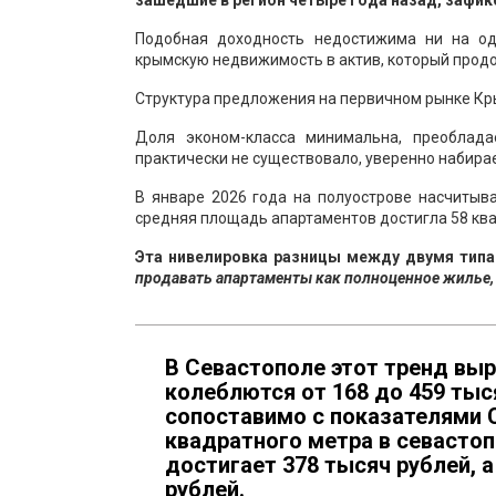
зашедшие в регион четыре года назад, зафик
Подобная доходность недостижима ни на од
крымскую недвижимость в актив, который продо
Структура предложения на первичном рынке К
Доля эконом-класса минимальна, преобладае
практически не существовало, уверенно набирае
В январе 2026 года на полуострове насчитыв
средняя площадь апартаментов достигла 58 ква
Эта нивелировка разницы между двумя тип
продавать апартаменты как полноценное жилье, 
В Севастополе этот тренд выр
колеблются от 168 до 459 тыс
сопоставимо с показателями 
квадратного метра в севастоп
достигает 378 тысяч рублей, 
рублей.