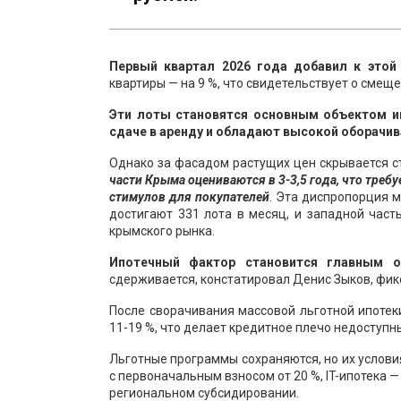
Первый квартал 2026 года добавил к этой
квартиры — на 9 %, что свидетельствует о смещ
Эти лоты становятся основным объектом и
сдаче в аренду и обладают высокой оборачи
Однако за фасадом растущих цен скрывается с
части Крыма оцениваются в 3-3,5 года, что тре
стимулов для покупателей
. Эта диспропорция 
достигают 331 лота в месяц, и западной час
крымского рынка.
Ипотечный фактор становится главным ог
сдерживается, констатировал Денис Зыков, фи
После сворачивания массовой льготной ипоте
11-19 %, что делает кредитное плечо недоступ
Льготные программы сохраняются, но их услови
с первоначальным взносом от 20 %, IT-ипотека —
региональном субсидировании.