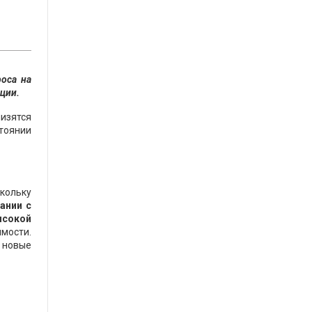
оса на
ции.
низятся
стоянии
скольку
ании с
ысокой
имости.
 новые