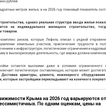
ион рублей.
адратных метров жилья, а на 2026 год плановый показатель сос
роительства, однако реальная структура ввода жилья показ
ится на индивидуальное жилищное строительство, тог
м товаром.
 комплекс рисков, которые Лефель описал с редкой откровенн
ормлении земельных участков, практические трудности в пол
чением к инфраструктуре, логистические ограничения и кадровы
ыму в высокорисковую деятельность, где маржа должна компенс
ойки остаются высокими даже в условиях ограниченного с
включает логистическую составляющую, которая может достигат
.
Доставка арматуры, цемента, инженерного оборудования
, которые застройщики перекладывают на конечного покупат
вижимости Крыма на 2026 год варьируются о
ессимистичных. По одним оценкам, цены на