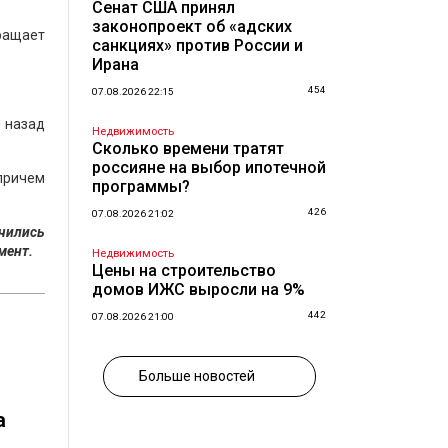
Сенат США принял
законопроект об «адских
ращает
санкциях» против России и
Ирана
454
07.08.2026 22:15
 назад
Недвижимость
Сколько времени тратят
россияне на выбор ипотечной
причем
программы?
426
07.08.2026 21:02
чились
мент.
Недвижимость
Цены на строительство
домов ИЖС выросли на 9%
442
07.08.2026 21:00
Больше новостей
а