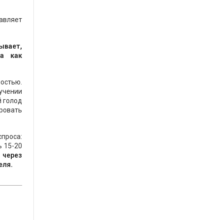
тавляет
ывает,
да как
остью.
учении
й голод
ировать
проса:
ь 15-20
 через
еля.
т