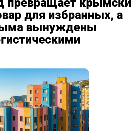
д превращает крымск
овар для избранных, а
рыма вынуждены
огистическими