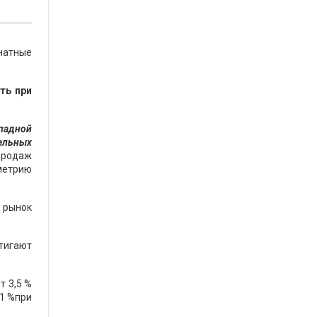
натные
ть при
ападной
тельных
 продаж
метрию
 рынок
тигают
т 3,5 %
,1 %при