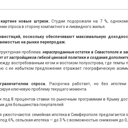
 картине новые штрихи.
Студии подорожали на 7 %, одноком
ении спроса в сторону компактного и ликвидного жилья.
нвестиций, поскольку обеспечивают максимальную доходнос
ваемостью на рынке перепродаж.
труктурная проблема:
нераспроданные остатки в Севастополе и з
бует от застройщиков гибкой ценовой политики и создания дополни
между востребованным югом и востоком полуострова, где темпы
тью с ее избытком предложения отражает географическую асим
раничителем спроса.
Рассрочка работает, но без ипотеки
ксируя ключевую проблему текущего момента.
ки под 8 процентов ставки по рыночным программам в Крыму дос
ным для большинства покупателей.
я ужесточаются: семейная ипотека в Симферополе предлагается о
 под 6%, сельская ипотека — до 3 % с возможностью снижения до 0