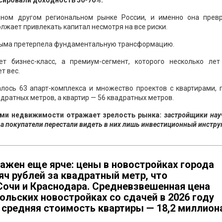
сировали доходность 50-70%.
ном другом региональном рынке России, и именно она прев
лжает привлекать капитал несмотря на все риски.
рыма претерпела фундаментальную трансформацию.
т бизнес-класс, а премиум-сегмент, которого несколько лет
т вес.
алось 63 апарт-комплекса и множество проектов с квартирами, 
дратных метров, а квартир — 56 квадратных метров.
ами недвижимости отражает зрелость рынка:
застройщики нау
а покупатели перестали видеть в них лишь инвестиционный инстру
ажен еще ярче: цены в новостройках города
яч рублей за квадратный метр, что
Сочи и Краснодара. Средневзвешенная цена
ольских новостройках со сдачей в 2026 году
а средняя стоимость квартиры — 18,2 миллион