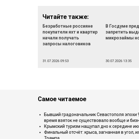
Читайте также:
Безработные россияне
В Госдуме пре
покупатели яхт и квартир
запретить выд
начали получать
микрозаймы н
запросы налоговиков
31.07.2026 09:53
30.07.2026 13:35
Самое читаемое
Бывший градоначальник Севастополя эпохи 90
время взяток не существовало вообще и бизн
Крымский туризм нащупал дно к середине ию
Финальный отсчёт: крыса, загнанная в угол, 
Трампа