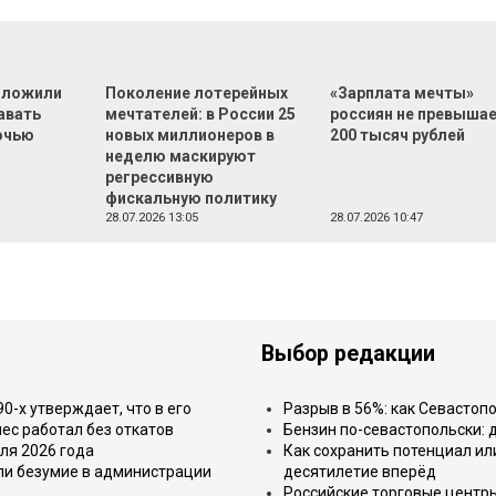
дложили
Поколение лотерейных
«Зарплата мечты»
авать
мечтателей: в России 25
россиян не превыша
очью
новых миллионеров в
200 тысяч рублей
неделю маскируют
регрессивную
фискальную политику
28.07.2026 13:05
28.07.2026 10:47
Выбор редакции
-х утверждает, что в его
Разрыв в 56%: как Севастоп
ес работал без откатов
Бензин по-севастопольски: 
ля 2026 года
Как сохранить потенциал ил
или безумие в администрации
десятилетие вперёд
Российские торговые центр