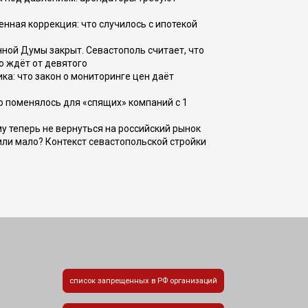
енная коррекция: что случилось с ипотекой
ной Думы закрыт. Севастополь считает, что
о ждёт от девятого
ка: что закон о мониторинге цен даёт
о поменялось для «спящих» компаний с 1
ому теперь не вернуться на российский рынок
или мало? Контекст севастопольской стройки
список запрещенных в РФ организаций