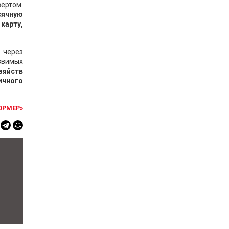
вёртом.
сячную
 карту,
 через
язвимых
зяйств
ичного
ОРМЕР»