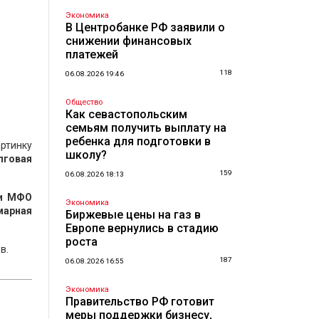
Экономика
В Центробанке РФ заявили о
снижении финансовых
платежей
118
06.08.2026 19:46
Общество
Как севастопольским
семьям получить выплату на
ребенка для подготовки в
ртинку
школу?
лговая
159
06.08.2026 18:13
 и МФО
Экономика
марная
Биржевые цены на газ в
Европе вернулись в стадию
роста
в.
187
06.08.2026 16:55
Экономика
Правительство РФ готовит
меры поддержки бизнесу,