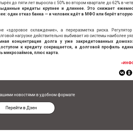
тырёх до пяти лет выросла с 50% во втором квартале до 62% в чет
 выданные кредиты крупнее и длиннее. Это снижает ежеме
е: один отказ банка — и человек идёт в МФО или берёт вторую
не «здоровое охлаждение», а переразметка риска. Регулятор
лговой нагрузке действительно выбивает из системы наиболее у
ная концентрация долга у уже закредитованных домохо
доступом к кредиту сокращается, а долговой профиль един
ть микрозаймов, плюс карта.
«ИНФ
нашими новостями в удобном формате
Перейти в Дзен