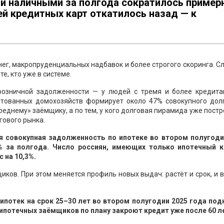
и наличными за полгода сократилось пример
лей кредитных карт откатилось назад — к
нег, макропруденциальных надбавок и более строгого скоринга. С
, кто уже в системе.
 розничной задолженности — у людей с тремя и более кредита
итованных домохозяйств формирует около 47% совокупного долг
реднему» заёмщику, а по тем, у кого долговая пирамида уже постр
гового рынка.
я совокупная задолженность по ипотеке во втором полугоди
% за полгода. Число россиян, имеющих только ипотечный к
 на 10,3%.
иков. При этом меняется профиль новых выдач: растёт и срок, и 
потек на срок 25–30 лет во втором полугодии 2025 года под
х ипотечных заёмщиков по плану закроют кредит уже после 60 л