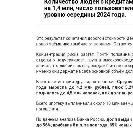
Количество людей с кредитам
на 1,4 млн, число пользовате
уровню середины 2024 года.
Это результат сочетания дорогой стоимости де
новых заёмщиков выбивают первыми. Остаются те
Концентрация риска растёт. Почти половина
отдельно подчёркивает: группа высокозакред
значит, что любой шок по доходам бьёт не по «с
именно они держат на себе основной объём дол
В ипотеке история другая, но нервная.
Средня
года выросла до 4,2 млн рублей, плюс 5,2
поднялось до 4,5 млн человек, а их долг вырос
Всего ипотеку выплачивали около 10 млн заёмщ
погашения.
По данным анализа Банка России,
доля выдач и
до 56%, прибавив 8 п.п. за полгода. 65% новы