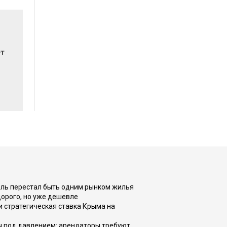
ет
оль перестал быть одним рынком жилья
дорого, но уже дешевле
и стратегическая ставка Крыма на
ы под давлением: арендаторы требуют