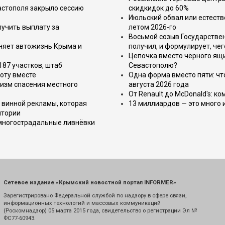
астополя закрыло сессию
скидкидок до 60%
Июльский обвал или естеств
лучить выплату за
летом 2026-го
Восьмой созыв Государствен
еняет автожизнь Крыма и
получил, и формулирует, чег
Цепочка вместо чёрного ящи
187 участков, штаб
Севастополю?
оту вместе
Одна форма вместо пяти: чт
изм спасения местного
августа 2026 года
От Renault до McDonald's: к
 винной рекламы, которая
13 миллиардов — это много 
итории
 многострадальные ливнёвки
Сетевое издание «Крымский новостной портал INFORMER»
Зарегистрировано Федеральной службой по надзору в сфере связи,
информационных технологий и массовых коммуникаций
(Роскомнадзор) 05 марта 2015 года, свидетельство о регистрации Эл №
ФС77-60943.