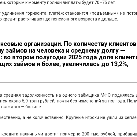
й, которым к моменту полной выплаты будет 70–75 лет.
т удлинения горизонта: платёж становится «подъёмным» не пото
о кредит растягивают до пенсионного возраста и дальше.
нсовые организации. По количеству клиентов
лу займов на человека и среднему долгу —
т: во втором полугодии 2025 года доля клиент
их займов и более, увеличилась до 13,2%,
в средняя задолженность на одного заёмщика МФО поднялась д
тся около 5,9 трлн рублей, почти без изменений за полгода. Пол
а каждого — больше.
ственно, а не количественно. Крупные игроки не ушли из сегме
 кредита наличными достиг примерно 200 тыс. рублей, прибави