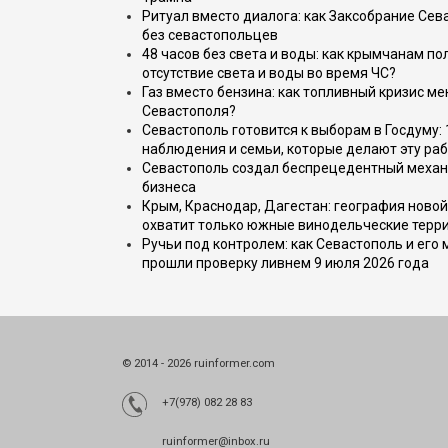
Ритуал вместо диалога: как Заксобрание Сев
без севастопольцев
48 часов без света и воды: как крымчанам по
отсутствие света и воды во время ЧС?
Газ вместо бензина: как топливный кризис м
Севастополя?
Севастополь готовится к выборам в Госдуму: 
наблюдения и семьи, которые делают эту раб
Севастополь создал беспрецедентный механ
бизнеса
Крым, Краснодар, Дагестан: география новой
охватит только южные винодельческие терр
Ручьи под контролем: как Севастополь и его
прошли проверку ливнем 9 июля 2026 года
© 2014 - 2026 ruinformer.com
+7(978) 082 28 83
ruinformer@inbox.ru