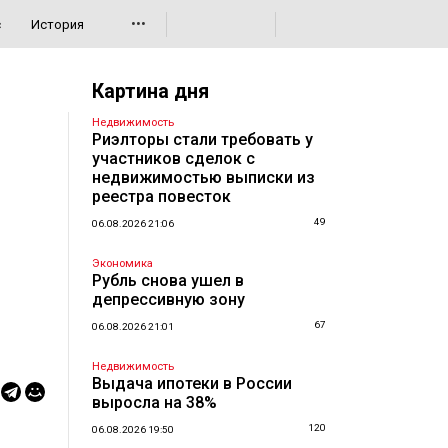
•••
с
История
Картина дня
Недвижимость
Риэлторы стали требовать у
участников сделок с
недвижимостью выписки из
реестра повесток
49
06.08.2026 21:06
Экономика
Рубль снова ушел в
депрессивную зону
67
06.08.2026 21:01
Недвижимость
Выдача ипотеки в России
выросла на 38%
120
06.08.2026 19:50