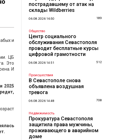
но
пострадавшему от атак на
склады Wildberries
189
06.08.2026 16:50
Общество
Центр социального
лабых и
обслуживания Севастополя
проводит бесплатные курсы
цифровой грамотности
ми. ЦБ
512
а. Это
06.08.2026 14:51
оена. И
Происшествия
В Севастополе снова
и 2025
объявлена воздушная
редит,
тревога
708
06.08.2026 14:48
возраст
Недвижимость
Прокуратура Севастополя
защитила права мужчины,
нялась
проживающего в аварийном
ет.
доме