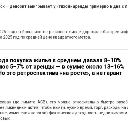
ток —
депозит выигрывает у «тихой» аренды примерно в два с 
025 годы в большинстве регионов жильё дорожало быстрее инф
 2025 год по средней цене квадратного метра.
года покупка жилья в среднем давала 8–10%
люс 5–7% от аренды — в сумме около 13–16%
о это ретроспектива «на росте», а не гарант
хован (до лимита АСВ), его можно относительно быстро разоб
е ликвидный актив: чтобы выйти, нужно время, торг, расходы на 
ение, изменения налогов) фактическая доходность недвижимост
довых.