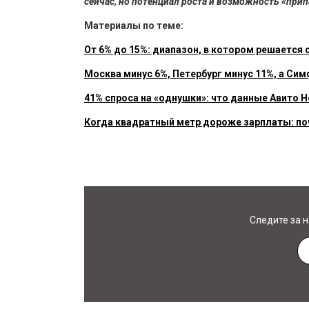
сейчас, но потенциал роста и возможность «прип
Материалы по теме:
От 6% до 15%: диапазон, в котором решается 
Москва минус 6%, Петербург минус 11%, а Си
41% спроса на «однушки»: что данные Авито
Когда квадратный метр дороже зарплаты: поч
Следите за 