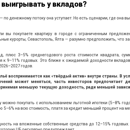
 выигрывать у вкладов?
— по денежному потоку она уступает. Но есть сценарии, где она в
сли вы покупаете квартиру в городе с ограниченным предложе
ные курорты, Севастополь, Ялта — разумно предположить, что за
д, плюс 3–5% среднегодового роста стоимости квадрата, сум
я к 9–11% годовых. Это ближе к ожидаемой доходности вкладов
2026–2027 годов.
льё воспринимается как «твёрдый актив» внутри страны. В усл
ичений может меняться, часть инвесторов предпочитает д
принимая меньшую текущую доходность, ради меньшей завис
у можно покупать с использованием льготной ипотеки (5–8% год
ью 5–6% на всю стоимость, платя за кредит меньший процент на 
дность на вложенные собственные средства до 12–15% годовых. 
 которую ЦБ регулярно предупреждает.