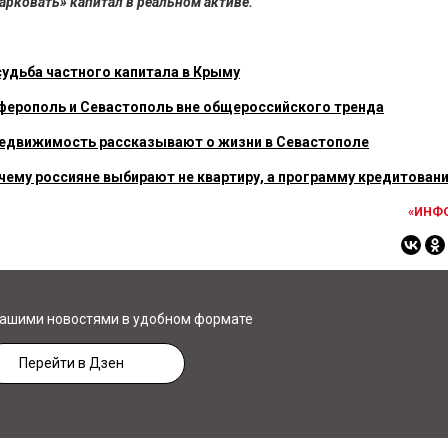
арковать» капитал в реальном активе.
судьба частного капитала в Крыму
мферополь и Севастополь вне общероссийского тренда
 Недвижимость рассказывают о жизни в Севастополе
ему россияне выбирают не квартиру, а программу кредитован
«ИНФ
нашими новостями в удобном формате
Перейти в Дзен