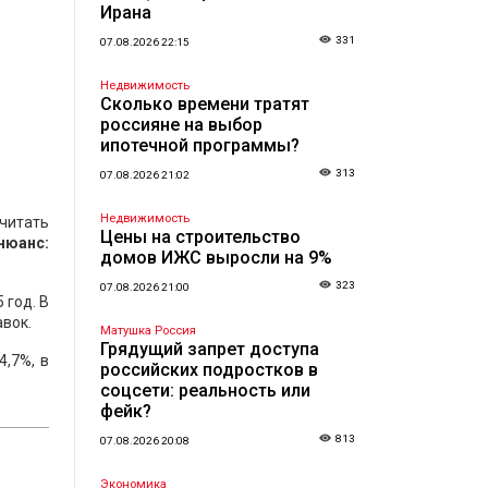
Ирана
331
07.08.2026 22:15
Недвижимость
Сколько времени тратят
россияне на выбор
ипотечной программы?
313
07.08.2026 21:02
Недвижимость
считать
Цены на строительство
 нюанс:
домов ИЖС выросли на 9%
323
07.08.2026 21:00
 год. В
авок.
Матушка Россия
Грядущий запрет доступа
4,7%, в
российских подростков в
соцсети: реальность или
фейк?
813
07.08.2026 20:08
Экономика