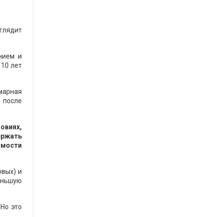
ыглядит
нием и
 10 лет
марная
 после
овиях,
ержать
имости
овых) и
меньшую
Но это