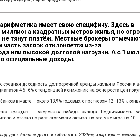
 арифметика имеет свою специфику. Здесь в
5 миллиона квадратных метров жилья, но спр
и не тянут платёж. Местные брокеры отмечаю
 часть заявок отклоняется из-за
да или высокой долговой нагрузки. А с 1 июл
ко официальные доходы.
ко: средняя доходность долгосрочной аренды жилья в России к 
диапазон 4,5–6% с тенденцией к снижению на фоне роста цен покуп
анков в марте — около 13,9% годовых, с прогнозом 12–13% к концу
тив аренды» — уверенная победа вклада. Недвижимость ос
ала и ставка на рост стоимости актива, но это уже игра на 10+ 
лад даёт больше денег и гибкости в 2026-м, квартира — меньше