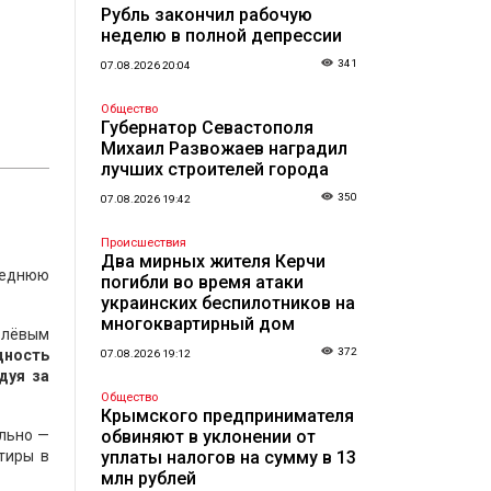
Рубль закончил рабочую
неделю в полной депрессии
341
07.08.2026 20:04
Общество
Губернатор Севастополя
Михаил Развожаев наградил
лучших строителей города
350
07.08.2026 19:42
Происшествия
Два мирных жителя Керчи
среднюю
погибли во время атаки
украинских беспилотников на
многоквартирный дом
ублёвым
372
дность
07.08.2026 19:12
дуя за
Общество
Крымского предпринимателя
ально —
обвиняют в уклонении от
тиры в
уплаты налогов на сумму в 13
млн рублей