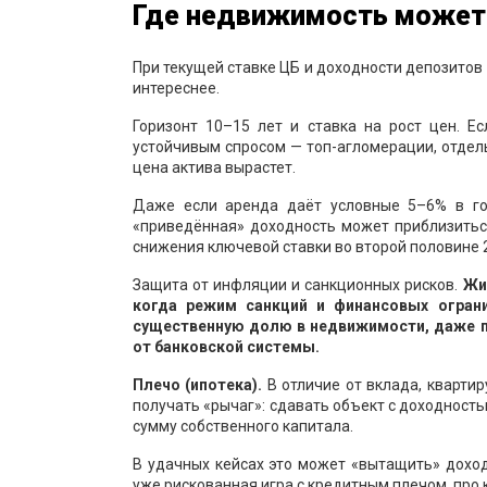
Где недвижимость может
При текущей ставке ЦБ и доходности депозитов 
интереснее.
Горизонт 10–15 лет и ставка на рост цен. Е
устойчивым спросом — топ-агломерации, отдель
цена актива вырастет.
Даже если аренда даёт условные 5–6% в го
«приведённая» доходность может приблизитьс
снижения ключевой ставки во второй половине 
Защита от инфляции и санкционных рисков.
Жи
когда режим санкций и финансовых огран
существенную долю в недвижимости, даже 
от банковской системы.
Плечо (ипотека).
В отличие от вклада, квартир
получать «рычаг»: сдавать объект с доходност
сумму собственного капитала.
В удачных кейсах это может «вытащить» дохо
уже рискованная игра с кредитным плечом, про