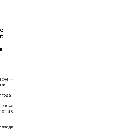
ос
т:
я
весне —
ки.
 года.
таётся
лет и с
 дохода