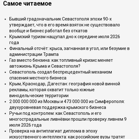
Самое читаемое
Бывший градоначальник Севастополя эпохи 90-х
утверждает, что в его время взяток не существовало
вообще и бизнес работал без откатов
Крымский туризм нащупал дно к середине июля 2026
года
Финальный отсчёт: крыса, загнанная в угол, или безумие в
администрации Трампа
Газ вместо бензина: как топливный кризис меняет
автожизнь Крыма и Севастополя?
Севастополь создал беспрецедентный механизм
спасения местного бизнеса
Крым, Краснодар, Дагестан: география новой винной
рекламы, которая охватит только южные
винодельческие территории
2 000 000 000 из Москвы и 473 000 000 из Симферополя:
двухуровневая поддержка крымского бизнеса
Ручьи под контролем: как Севастополь и его
многострадальные ливнёвки прошли проверку ливнем 9
июля 2026 года
Проверка на антиплагиат диплома в эпоху
искусственного интеллекта: как российские вузы тратят