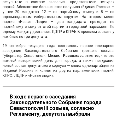
результате в составе оказались представители четырех
партий. Абсолютное большинство получила «Единая Россия» —
у нее 20 мандатов: 12 — по партийному списку и 8 — по
одномандатным избирательным округам. На втором месте
партия «Новые Люди» — два кандидата проходят по
партийному списку от этой партии в городской парламент. По
одному мандату достались ЛДПР и КПРФ. В прошлом составе у
них было по три депутата.
19 сентября текущего года состоялось первое пленарное
заседание Законодательного Собрания третьего созыва.
Губернатор Севастополя
Михаил Развожаев
отметил, что это
важный исторический день для города, а также поздравил
новый состав депутатского корпуса — своих однопартийцев из
«Единой России» и коллег из других парламентских партий:
КПРФ, ЛДПР и «Новые люди».
В ходе первого заседания
Законодательного Собрания города
Севастополя III созыва, согласно
Регламенту, депутаты выбрали