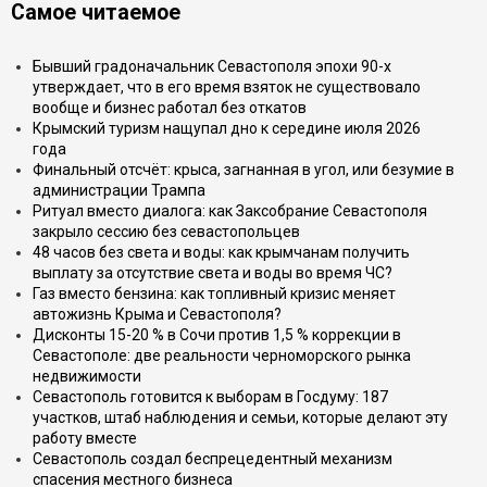
Самое читаемое
Бывший градоначальник Севастополя эпохи 90-х
утверждает, что в его время взяток не существовало
вообще и бизнес работал без откатов
Крымский туризм нащупал дно к середине июля 2026
года
Финальный отсчёт: крыса, загнанная в угол, или безумие в
администрации Трампа
Ритуал вместо диалога: как Заксобрание Севастополя
закрыло сессию без севастопольцев
48 часов без света и воды: как крымчанам получить
выплату за отсутствие света и воды во время ЧС?
Газ вместо бензина: как топливный кризис меняет
автожизнь Крыма и Севастополя?
Дисконты 15-20 % в Сочи против 1,5 % коррекции в
Севастополе: две реальности черноморского рынка
недвижимости
Севастополь готовится к выборам в Госдуму: 187
участков, штаб наблюдения и семьи, которые делают эту
работу вместе
Севастополь создал беспрецедентный механизм
спасения местного бизнеса