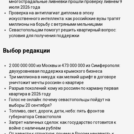
многострадальные ливнёвки прошли проверку ливнем 9
июля 2026 года
Проверка на антиплагиат диплома в эпоху
искусственного интеллекта: как российские вузы тратят
миллионы на борьбу с ветряными мельницами
Севастопольцам помогут решить квартирный вопрос:
условия для получения поддержки
Выбор редакции
2 000 000 000 из Москвы и 473 000 000 из Симферополя:
двухуровневая поддержка крымского бизнеса
Три миллиона в никуда: как мелкий шрифт в договоре
уничтожит мечты россиян о квартире
Разрыв поколений: кому из россиян по карману первая
квартира в 2026 году
Голос не онлайн: почему севастопольцы пойдут на
выборы 20 сентября?
Топливо, свет, дороги, дети, небо: пять фронтов
губернатора Севастополя
Запрет наличных сделок: как государство готовится к
войне с наличным рублём
От зависти к структуре: почему в России ненависть к