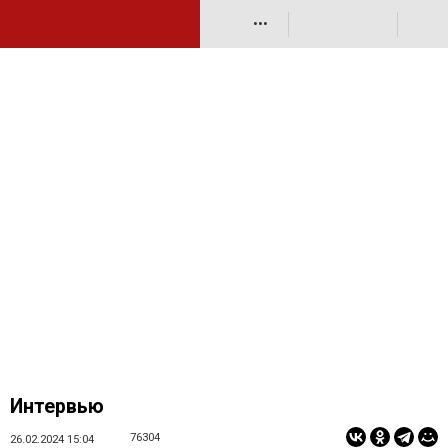
•••
Интервью
76304
26.02.2024 15:04