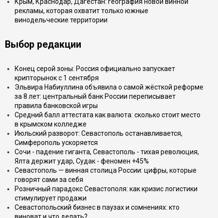
Крым, Краснодар, Дагестан: география новой винной
рекламы, которая охватит только южные
винодельческие территории
Выбор редакции
Конец серой зоны: Россия официально запускает
крипторынок с 1 сентября
Эльвира Набиуллина объявила о самой жёсткой реформе
за 8 лет: центральный банк России переписывает
правила банковской игры
Средний балл аттестата как валюта: сколько стоит место
в крымском колледже
Июльский разворот: Севастополь останавливается,
Симферополь ускоряется
Сочи - падение гиганта, Севастополь - тихая революция,
Ялта держит удар, Судак - феномен +45%
Севастополь — винная столица России: цифры, которые
говорят сами за себя
Розничный парадокс Севастополя: как кризис логистики
стимулирует продажи
Севастопольский бизнес в паузах и сомнениях: кто
виноват и что делать?