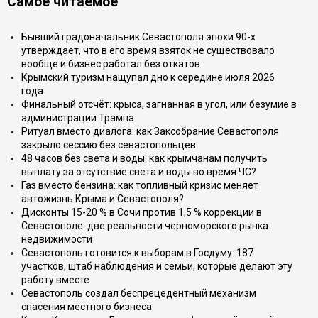
Самое читаемое
Бывший градоначальник Севастополя эпохи 90-х
утверждает, что в его время взяток не существовало
вообще и бизнес работал без откатов
Крымский туризм нащупал дно к середине июля 2026
года
Финальный отсчёт: крыса, загнанная в угол, или безумие в
администрации Трампа
Ритуал вместо диалога: как Заксобрание Севастополя
закрыло сессию без севастопольцев
48 часов без света и воды: как крымчанам получить
выплату за отсутствие света и воды во время ЧС?
Газ вместо бензина: как топливный кризис меняет
автожизнь Крыма и Севастополя?
Дисконты 15-20 % в Сочи против 1,5 % коррекции в
Севастополе: две реальности черноморского рынка
недвижимости
Севастополь готовится к выборам в Госдуму: 187
участков, штаб наблюдения и семьи, которые делают эту
работу вместе
Севастополь создал беспрецедентный механизм
спасения местного бизнеса