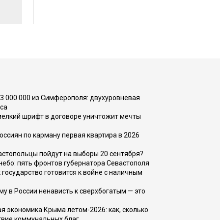
73 000 000 из Симферополя: двухуровневая
са
 мелкий шрифт в договоре уничтожит мечты
оссиян по карману первая квартира в 2026
вастопольцы пойдут на выборы 20 сентября?
, небо: пять фронтов губернатора Севастополя
 государство готовится к войне с наличным
ему в России ненависть к сверхбогатым — это
 экономика Крыма летом-2026: как, сколько
твие коммунальных благ