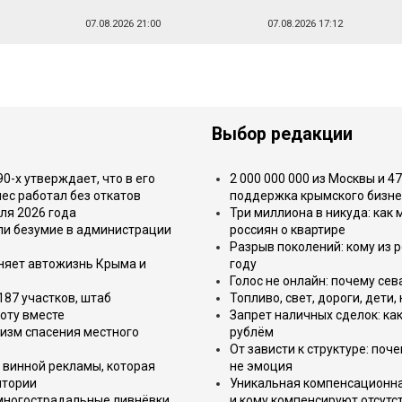
07.08.2026 21:00
07.08.2026 17:12
Выбор редакции
-х утверждает, что в его
2 000 000 000 из Москвы и 4
ес работал без откатов
поддержка крымского бизне
ля 2026 года
Три миллиона в никуда: как
или безумие в администрации
россиян о квартире
Разрыв поколений: кому из р
еняет автожизнь Крыма и
году
Голос не онлайн: почему се
187 участков, штаб
Топливо, свет, дороги, дети
оту вместе
Запрет наличных сделок: как
изм спасения местного
рублём
От зависти к структуре: поч
 винной рекламы, которая
не эмоция
итории
Уникальная компенсационная
 многострадальные ливнёвки
и кому компенсируют отсутс