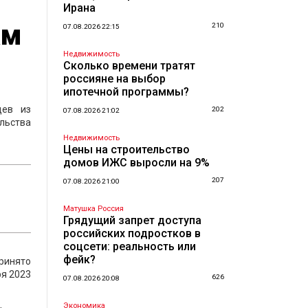
Ирана
ам
210
07.08.2026 22:15
Недвижимость
Сколько времени тратят
россияне на выбор
ипотечной программы?
цев из
202
07.08.2026 21:02
льства
Недвижимость
Цены на строительство
домов ИЖС выросли на 9%
207
07.08.2026 21:00
Матушка Россия
Грядущий запрет доступа
российских подростков в
соцсети: реальность или
фейк?
ринято
ря 2023
626
07.08.2026 20:08
Экономика