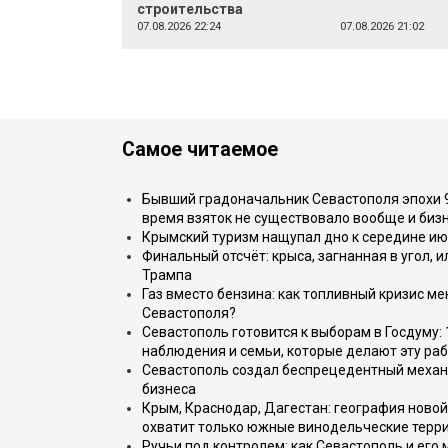
строительства
07.08.2026 22:24
07.08.2026 21:02
Самое читаемое
Бывший градоначальник Севастополя эпохи 90
время взяток не существовало вообще и бизн
Крымский туризм нащупал дно к середине ию
Финальный отсчёт: крыса, загнанная в угол, 
Трампа
Газ вместо бензина: как топливный кризис м
Севастополя?
Севастополь готовится к выборам в Госдуму: 
наблюдения и семьи, которые делают эту раб
Севастополь создал беспрецедентный механ
бизнеса
Крым, Краснодар, Дагестан: география новой
охватит только южные винодельческие терр
Ручьи под контролем: как Севастополь и его