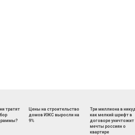
ни тратят
Цены на строительство
Три миллиона в нику
ыбор
домов ИЖС выросли на
как мелкий шрифт в
ограммы?
9%
договоре уничтожит
мечты россиян о
квартире