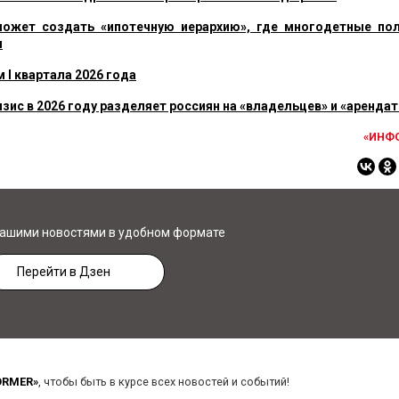
может создать «ипотечную иерархию», где многодетные по
я
 I квартала 2026 года
зис в 2026 году разделяет россиян на «владельцев» и «аренда
«ИНФ
нашими новостями в удобном формате
Перейти в Дзен
ORMER»
, чтобы быть в курсе всех новостей и событий!