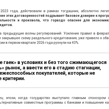
2023 года, действовали в рамках тогдашних, абсолютно леги
ние этих договоренностей подрывает базовое доверие к прог
ильности и произвола, что гораздо опаснее для экономик
едитов.
на предыдущие волны регулирований. Усиление правил в феврал
 закрывшее схему раздельного кредитования, уже привело к обв
ии в первом квартале 2026 года рухнули на 43%.
е гаек» в условиях и без того сжимающегося
» рынок, а ввести его в стадию стагнации,
тежеспособных покупателей, которые не
 критерии.
ец эпохи, когда государство выступало главным спонсором с
ьтернативные совместные программы с банками и повышение ка