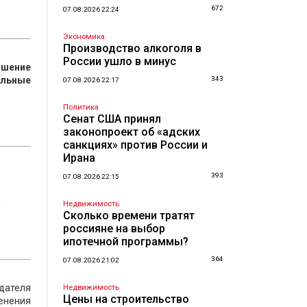
672
07.08.2026 22:24
Экономика
Производство алкоголя в
России ушло в минус
чшение
альные
343
07.08.2026 22:17
Политика
Сенат США принял
законопроект об «адских
санкциях» против России и
Ирана
393
07.08.2026 22:15
а
Недвижимость
Сколько времени тратят
россияне на выбор
ипотечной программы?
364
07.08.2026 21:02
дателя
Недвижимость
Цены на строительство
енения