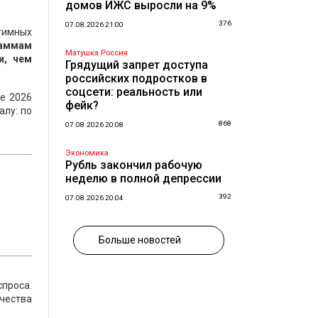
домов ИЖС выросли на 9%
376
07.08.2026 21:00
тимных
раммам
Матушка Россия
и, чем
Грядущий запрет доступа
российских подростков в
соцсети: реальность или
е 2026
фейк?
алу: по
868
07.08.2026 20:08
Экономика
Рубль закончил рабочую
неделю в полной депрессии
392
07.08.2026 20:04
Больше новостей
проса.
чества