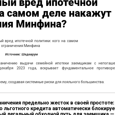
ый вред ипотечной
на самом деле накажут
ния Минфина?
Источник: Шедеврум
аничению выдачи семейной ипотеки заемщикам с непогаш
екабря 2023 года, вскрывает фундаментальное противор
ему, создавая системные риски для лояльного большинства.
ничения предельно жесток в своей простоте:
о льготного кредита автоматически блокируе
ный легальный обходной путь для заемщика —