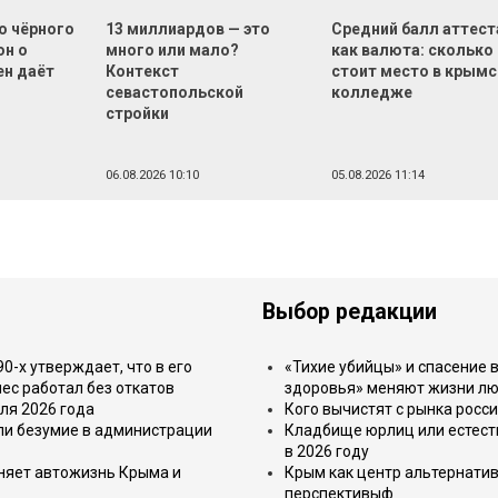
о чёрного
13 миллиардов — это
Средний балл аттест
он о
много или мало?
как валюта: сколько
ен даёт
Контекст
стоит место в крым
севастопольской
колледже
стройки
06.08.2026 10:10
05.08.2026 11:14
Выбор редакции
-х утверждает, что в его
«Тихие убийцы» и спасение в
ес работал без откатов
здоровья» меняют жизни л
ля 2026 года
Кого вычистят с рынка росс
или безумие в администрации
Кладбище юрлиц или естест
в 2026 году
еняет автожизнь Крыма и
Крым как центр альтернатив
перспективыф