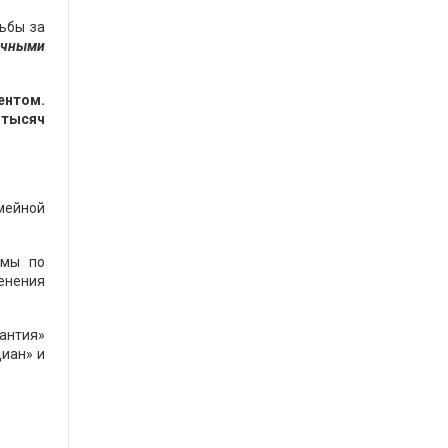
ьбы за
очными
ентом.
 тысяч
мейной
умы по
менения
рантия»
Циан» и