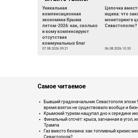
Уникальная
Цепочка вмест
компенсационная
ящика: что зак
экономика Крыма
мониторинге ц
летом-2026: как, сколько
Севастополю?
и кому компенсируют
отсутствие
коммунальных благ
07.08.2026 09:21
06.08.2026 10:33
Самое читаемое
Бывший градоначальник Севастополя эпохи 90
время взяток не существовало вообще и бизн
Крымский туризм нащупал дно к середине ию
Финальный отсчёт: крыса, загнанная в угол, 
Трампа
Газ вместо бензина: как топливный кризис м
Севастополя?