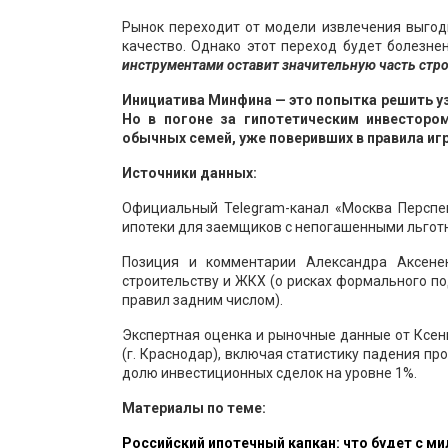
Рынок переходит от модели извлечения выгод
качество. Однако этот переход будет болезне
инструментами оставит значительную часть стр
Инициатива Минфина — это попытка решить 
Но в погоне за гипотетическим инвесторо
обычных семей, уже поверивших в правила иг
Источники данных:
Официальный Telegram-канал «Москва Перспе
ипотеки для заемщиков с непогашенными льготн
Позиция и комментарии Александра Аксенен
строительству и ЖКХ (о рисках формального п
правил задним числом).
Экспертная оценка и рыночные данные от Ксен
(г. Краснодар), включая статистику падения п
долю инвестиционных сделок на уровне 1%.
Материалы по теме:
Российский ипотечный капкан: что будет с 