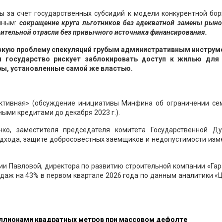
ы за счет государственных субсидий к модели конкурентной бор
нным:
сокращение круга льготников без адекватной замены рын
оительной отрасли без привычного источника финансирования.
узкую проблему спекуляций грубым административным инструм
м государство рискует заблокировать доступ к жилью для
ры, установленные самой же властью.
ктивная» (обсуждение инициативы Минфина об ограничении се
ыми кредитами до декабря 2023 г.).
ко, заместителя председателя комитета Государственной Д
одхода, защите добросовестных заемщиков и недопустимости из
ии Павловой, директора по развитию строительной компании «Га
родаж на 43% в первом квартале 2026 года по данным аналитики «
миллионами квадратных метров при массовом дефолте