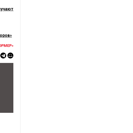
лучают
торов»
ОРМЕР»