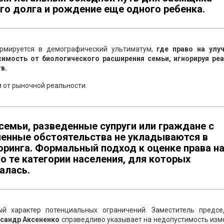
о долга и рождение еще одного ребенка.
ормируется в демографический ультиматум,
где право на улу
имость от биологического расширения семьи, игнорируя ре
в.
 от рыночной реальности.
семьи, разведенные супруги или граждане с
ненные обстоятельства не укладываются в
оринга. Формальный подход к оценке права н
о те категории населения, для которых
алась.
ый характер потенциальных ограничений. Заместитель предсе
сандр Аксененко
справедливо указывает на недопустимость изм