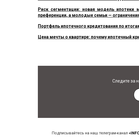
Риск сегментации: новая модель ипотеки 
преференции, а молодые семьи — ограничени
Портфель ипотечного кредитования по итогам
Цена мечты о квартире: почему ипотечный кри
Следите за 
Подписывайтесь на наш телеграм-канал
«INF