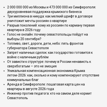
2 000 000 000 из Москвы и 473 000 000 из Симферополя:
двухуровневая поддержка крымского бизнеса
Три миллиона в никуда: как мелкий шрифт в договоре
уничтожит мечты россиян о квартире
Разрыв поколений: кому из россиян по карману первая
квартира в 2026 году
Голос не онлайн: почему севастопольцы пойдут на
выборы 20 сентября?
Топливо, свет, дороги, дети, небо: пять фронтов
губернатора Севастополя
Запрет наличных сделок: как государство готовится к
войне с наличным рублём
От зависти к структуре: почему в России ненависть к
сверхбогатым — это не эмоция
Уникальная компенсационная экономика Крыма
летом-2026: как, сколько и кому компенсируют отсутствие
коммунальных благ
Аренда в Симферополе: пошаговая карта цен на
квартиры в августе 2026 года
Инженер против педагога: кто на самом деле кормит
Севастополь