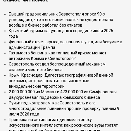
Бывший градоначальник Севастополя эпохи 90-х
утверждает, что в его время взяток не существовало
вообще и бизнес работал без откатов
Крымский туризм нащупал дно к середине июля 2026
года
Финальный отсчёт: крыса, загнанная в угол, или безумие в
администрации Трампа
Газ вместо бензина: как топливный кризис меняет
автожизнь Крыма и Севастополя?
Севастополь создал беспрецедентный механизм
спасения местного бизнеса
Крым, Краснодар, Дагестан: география новой винной
рекламы, которая охватит только южные
винодельческие территории
2 000 000 000 из Москвы и 473 000 000 из Симферополя:
двухуровневая поддержка крымского бизнеса
Ручьи под контролем: как Севастополь и его
многострадальные ливнёвки прошли проверку ливнем 9
июля 2026 года
Проверка на антиплагиат диплома в эпоху
искусственного интеллекта: как российские вузы тратят
миллионы на борьбу с ветряными мельницами